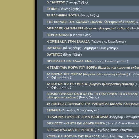
Ο ΥΜΗΤΤΟΣ
(Γιάννης Σχίζας)
ΑΤΤΙΚΗ
(Γιάννης Σχίζας)
ΤΑ ΕΛΛΗΝΙΚΑ ΒΟΥΝΑ
(Νίκος Νέζης)
ΣΤΙΣ ΚΟΡΦΕΣ ΤΟΥ ΚΟΣΜΟΥ (δωρεάν ηλεκτρονική έκδοση)
(Σ
ΟΡΕΙΑΔΕΣ ΚΑΙ ΝΑΪΑΔΕΣ (δωρεάν ηλεκτρονική έκδοση)
(Βασίλ
ΠΕΡΠΑΤΩΝΤΑΣ
(Frederic Gros)
Η ΟΡΕΙΒΑΣΙΑ ΣΤΗΝ ΕΛΛΑΔΑ
(Γιώργος Α. Μαρτζούκος)
ΟΛΥΜΠΟΣ
(Νίκος Νέζης – Δημήτρης Γεωργούλης)
ΟΛΥΜΠΟΣ
(Νίκος Νέζης)
ΟΡΕΙΒΑΣΙΕΣ ΚΑΙ ΑΛΛΛΑ ΤΙΝΑ
(Γιάννης Παπαναγιώτου )
Η ΤΕΛΕΥΤΑΙΑ ΜΟΙΡΑ ΤΟΥ ΒΟΡΡΑ (δωρεάν ηλεκτρονική έκδο
ΤΑ ΒΟΥΝΑ ΤΟΥ ΜΩΡΗΑ (δωρεάν ηλεκτρονική έκδοση)
(Τ. Αδ
Χατζηβαρσάνης )
ΤΑ ΒΟΥΝΑ ΤΗΣ ΡΟΥΜΕΛΗΣ (δωρεάν ηλεκτρονική έκδοση)
(Τ.
Χατζηβαρσάνης )
ΒΙΒΛΙΟΓΡΑΦΙΚΟΣ ΟΔΗΓΟΣ ΓΙΑ ΤΗ ΓΕΩΓΡΑΦΙΑ ΤΗ ΦΥΣΗ ΚΑΙ
ηλεκτρονική έκδοση)
(Νίκος Νέζης )
45 ΗΜΕΡΕΣ ΣΤΟΝ ΦΑΡΟ ΤΗΣ ΨΑΘΟΥΡΑΣ (δωρεάν ηλεκτρονικ
ΣΑΜΑΡΙΑ
(Βαγγέλης Παπιομύτογλου)
Η ΕΛΛΗΝΙΚΗ ΦΥΣΗ ΣΕ ΑΠΛΑ ΜΑΘΗΜΑΤΑ
(Βαγγέλης Παπιομύτο
ΟΡΧΙΔΕΕΣ - ΚΡΗΤΗ ΚΑΙ ΔΩΔΕΚΑΝΗΣΑ
(Horst & Gisela Kretzsc
ΑΓΡΙΟΛΟΥΛΟΥΔΑ ΤΗΣ ΚΡΗΤΗΣ
(Βαγγέλης Παπιομύτογλου)
ΧΟΡΤΑ ΚΑΙ ΒΟΤΑΝΑ ΤΗΣ ΕΛΛΑΔΑΣ
(Νίκος Νικητίδης - Βαγγέλ