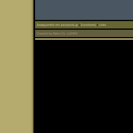
Διαφημιστείτε στο pezoporia.gr
|
Συντελεστές
|
Links
Created
by
Nidus Co.
(c)2004