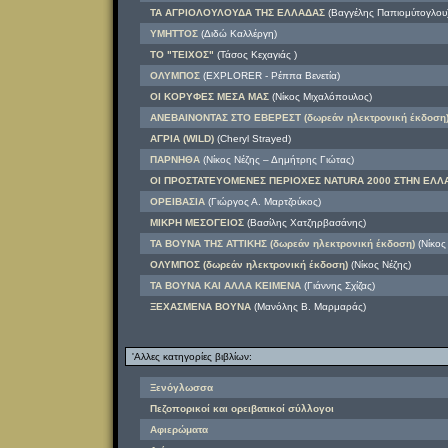
ΤΑ ΑΓΡΙΟΛΟΥΛΟΥΔΑ ΤΗΣ ΕΛΛΑΔΑΣ
(Βαγγέλης Παπιομύτογλου
ΥΜΗΤΤΟΣ
(Διδώ Καλλέργη)
ΤΟ "ΤΕΙΧΟΣ"
(Τάσος Κεχαγιάς )
ΟΛΥΜΠΟΣ
(EXPLORER - Ρέππα Βενετία)
ΟΙ ΚΟΡΥΦΕΣ ΜΕΣΑ ΜΑΣ
(Νίκος Μιχαλόπουλος)
ΑΝΕΒΑΙΝΟΝΤΑΣ ΣΤΟ ΕΒΕΡΕΣΤ (δωρεάν ηλεκτρονική έκδοση
ΑΓΡΙΑ (WILD)
(Cheryl Strayed)
ΠΑΡΝΗΘΑ
(Νίκος Νέζης – Δημήτρης Γιώτας)
ΟΙ ΠΡΟΣΤΑΤΕΥΟΜΕΝΕΣ ΠΕΡΙΟΧΕΣ NATURA 2000 ΣΤΗΝ ΕΛΛ
ΟΡΕΙΒΑΣΙΑ
(Γιώργος Α. Μαρτζούκος)
ΜΙΚΡΗ ΜΕΣΟΓΕΙΟΣ
(Βασίλης Χατζηρβασάνης)
ΤΑ ΒΟΥΝΑ ΤΗΣ ΑΤΤΙΚΗΣ (δωρεάν ηλεκτρονική έκδοση)
(Νίκος
ΟΛΥΜΠΟΣ (δωρεάν ηλεκτρονική έκδοση)
(Νίκος Νέζης)
ΤΑ ΒΟΥΝΑ ΚΑΙ ΑΛΛΑ ΚΕΙΜΕΝΑ
(Γιάννης Σχίζας)
ΞΕΧΑΣΜΕΝΑ ΒΟΥΝΑ
(Μανόλης Β. Μαρμαράς)
'Αλλες κατηγορίες βιβλίων:
Ξενόγλωσσα
Πεζοπορικοί και ορειβατικοί σύλλογοι
Αφιερώματα