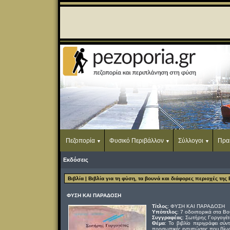
Πεζοπορία
Φυσικό Περιβάλλον
Σύλλογοι
Πρα
Εκδόσεις
Βιβλία
| Βιβλία για τη φύση, τα βουνά και διάφορες περιοχές της
ΦΥΣΗ ΚΑΙ ΠΑΡΑΔΟΣΗ
Τίτλος
: ΦΥΣΗ ΚΑΙ ΠΑΡΑΔΟΣΗ
Υπότιτλος
: 7 οδοιπορικά στα Βο
Συγγραφέας
: Σωτήρης Γοργογέτ
Θέμα
: Το βιβλίο περιγράφει σύν
προσωπικές εντυπώσεις που βίωσε