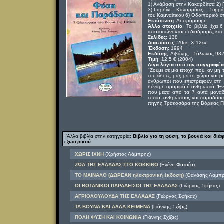
1) Ανάβαση στην Κακαρδίτσα 2)
3) Γαρδίκι – Καλαρρύτες – Συρρά
του Καμναίτικου 6) Οδοιπορικό σ
Εκτύπωση
: Ασπρόμαυρη
Άλλα στοιχεία
: Το βιβλίο έχει
αποτυπώνονται οι διαδρομές και 
Σελίδες
: 138
Διαστάσεις
: 20εκ. Χ 12εκ.
Έκδοση
: 1994
Εκδότης
: Λιβάνης - Σόλωνος 98
Τιμή
: 12,5 € (2004)
Λίγα λόγια από τον συγγραφέα
"Ζούμε σε μια εποχή που, αν μη τ
του είδους μας με το χώρο και με 
άνθρωποι που επιστρέφουν στη 
δύναμη ομορφιά ή ανθρωπιά. Έν
που μέσα από τα 7 αυτά μοναδι
τοπία, ανθρώπους και παραδόσεις
πηγής Τρακοσάρα της Βόρειας 
'Αλλα βιβλία στην κατηγορία:
Βιβλία για τη φύση, τα βουνά και διά
εξωτερικού
ΧΩΡΙΣ ΙΧΝΗ
(Χρήστος Λάμπρης)
ΖΩΑ ΤΗΣ ΕΛΛΑΔΑΣ ΣΤΟ ΚΟΚΚΙΝΟ
(Ελένη Φατσέα)
ΤΟ ΜΑΙΝΑΛΟ (ΔΩΡΕΑΝ ηλεκτρονική έκδοση)
(Θανάσης Λαμπρ
ΟΙ ΒΟΤΑΝΙΚΟΙ ΠΑΡΑΔΕΙΣΟΙ ΤΗΣ ΕΛΛΑΔΑΣ
(Γιώργος Σφήκας)
ΑΓΡΙΟΛΟΥΛΟΥΔΑ ΤΗΣ ΕΛΛΑΔΑΣ
(Γιώργος Σφήκας)
ΤΑ ΒΟΥΝΑ ΚΑΙ ΑΛΛΑ ΚΕΙΜΕΝΑ
(Γιάννης Σχίζας)
ΠΟΛΗ ΦΥΣΗ ΚΑΙ ΚΟΙΝΩΝΙΑ
(Γιάννης Σχίζας)