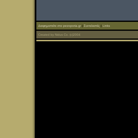
Διαφημιστείτε στο pezoporia.gr
|
Συντελεστές
|
Links
Created
by
Nidus Co.
(c)2004