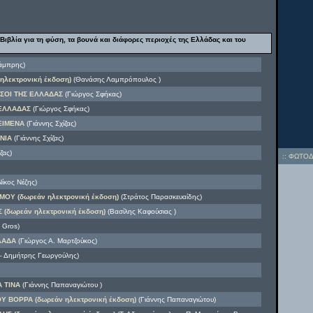
Βιβλία για τη φύση, τα βουνά και διάφορες περιοχές της Ελλάδας και του
άμπρης)
λεκτρονική έκδοση)
(Θανάσης Λαμπρόπουλος )
ΙΣΟΙ ΤΗΣ ΕΛΛΑΔΑΣ
(Γιώργος Σφήκας)
 ΕΛΛΑΔΑΣ
(Γιώργος Σφήκας)
ΕΙΜΕΝΑ
(Γιάννης Σχίζας)
ΝΙΑ
(Γιάννης Σχίζας)
ζας)
::
ΦΩΤΟΔ
ίκος Νέζης)
ΟΥ (δωρεάν ηλεκτρονική έκδοση)
(Στράτος Παρασκευαίδης)
 (δωρεάν ηλεκτρονική έκδοση)
(Βασίλης Καφούσιας )
 Gros)
ΛΛΑΔΑ
(Γιώργος Α. Μαρτζούκος)
– Δημήτρης Γεωργούλης)
Α ΤΙΝΑ
(Γιάννης Παπαναγιώτου )
Υ ΒΟΡΡΑ (δωρεάν ηλεκτρονική έκδοση)
(Γιάννης Παπαναγιώτου)