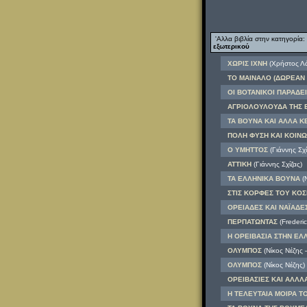
'Αλλα βιβλία στην κατηγορία:
εξωτερικού
ΧΩΡΙΣ ΙΧΝΗ
(Χρήστος Λ
ΤΟ ΜΑΙΝΑΛΟ (ΔΩΡΕΑΝ η
ΟΙ ΒΟΤΑΝΙΚΟΙ ΠΑΡΑΔΕ
ΑΓΡΙΟΛΟΥΛΟΥΔΑ ΤΗΣ
ΤΑ ΒΟΥΝΑ ΚΑΙ ΑΛΛΑ Κ
ΠΟΛΗ ΦΥΣΗ ΚΑΙ ΚΟΙΝΩ
Ο ΥΜΗΤΤΟΣ
(Γιάννης Σχί
ΑΤΤΙΚΗ
(Γιάννης Σχίζας)
ΤΑ ΕΛΛΗΝΙΚΑ ΒΟΥΝΑ
(Ν
ΣΤΙΣ ΚΟΡΦΕΣ ΤΟΥ ΚΟΣΜ
ΟΡΕΙΑΔΕΣ ΚΑΙ ΝΑΪΑΔΕΣ
ΠΕΡΠΑΤΩΝΤΑΣ
(Frederic
Η ΟΡΕΙΒΑΣΙΑ ΣΤΗΝ Ε
ΟΛΥΜΠΟΣ
(Νίκος Νέζης 
ΟΛΥΜΠΟΣ
(Νίκος Νέζης)
ΟΡΕΙΒΑΣΙΕΣ ΚΑΙ ΑΛΛΛ
Η ΤΕΛΕΥΤΑΙΑ ΜΟΙΡΑ ΤΟ