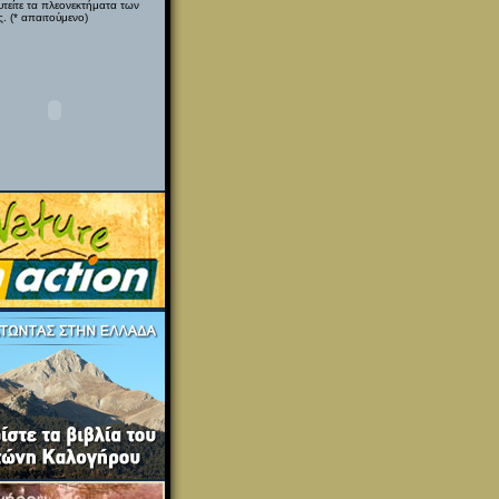
υτείτε τα πλεονεκτήματα των
. (* απαιτούμενο)