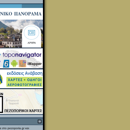
ε στο pezoporia.gr και