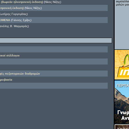
εκμεταλλε
(δωρεάν ηλεκτρονική έκδοση)
(Νίκος Νέζης)
μελών μας
τρονική έκδοση)
(Νίκος Νέζης)
Σωτήρης Γοργογέτας)
ΕΙΜΕΝΑ
(Γιάννης Σχίζας)
ανόλης Β. Μαρμαράς)
τικοί σύλλογοι
αφές πεζοπορικών διαδρομών
ορειβασία