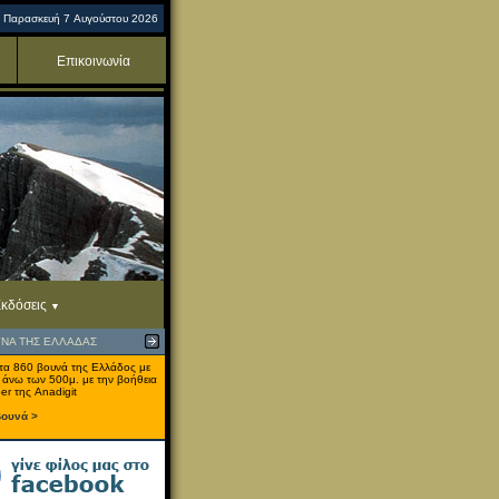
Παρασκευή 7 Αυγούστου 2026
Επικοινωνία
κδόσεις
ΥΝΑ ΤΗΣ ΕΛΛΑΔΑΣ
τα 860 βουνά της Ελλάδος με
 άνω των 500μ. με την βοήθεια
er της Anadigit
βουνά >