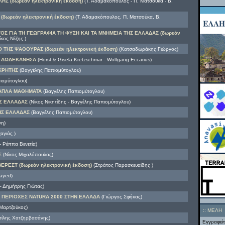
Σ (δωρεάν ηλεκτρονική έκδοση)
(Τ. Αδαμακόπουλος - Π. Ματσούκα - Β.
δωρεάν ηλεκτρονική έκδοση)
(Τ. Αδαμακόπουλος, Π. Ματσούκα, Β.
ΟΣ ΓΙΑ ΤΗ ΓΕΩΓΡΑΦΙΑ ΤΗ ΦΥΣΗ ΚΑΙ ΤΑ ΜΝΗΜΕΙΑ ΤΗΣ ΕΛΛΑΔΑΣ (δωρεάν
κος Νέζης )
 ΤΗΣ ΨΑΘΟΥΡΑΣ (δωρεάν ηλεκτρονική έκδοση)
(Κατσαδωράκης Γιώργος)
Ι ΔΩΔΕΚΑΝΗΣΑ
(Horst & Gisela Kretzschmar - Wolfgang Eccarius)
ΚΡΗΤΗΣ
(Βαγγέλης Παπιομύτογλου)
ιομύτογλου)
 ΑΠΛΑ ΜΑΘΗΜΑΤΑ
(Βαγγέλης Παπιομύτογλου)
ΗΣ ΕΛΛΑΔΑΣ
(Νίκος Νικητίδης - Βαγγέλης Παπιομύτογλου)
ΗΣ ΕΛΛΑΔΑΣ
(Βαγγέλης Παπιομύτογλου)
η)
αγιάς )
Ρέππα Βενετία)
Σ
(Νίκος Μιχαλόπουλος)
ΡΕΣΤ (δωρεάν ηλεκτρονική έκδοση)
(Στράτος Παρασκευαίδης )
rayed)
– Δημήτρης Γιώτας)
 ΠΕΡΙΟΧΕΣ NATURA 2000 ΣΤΗΝ ΕΛΛΑΔΑ
(Γιώργος Σφήκας)
Μαρτζούκος)
::
ΜΕΛΗ
ίλης Χατζηρβασάνης)
Εγγραφείτ