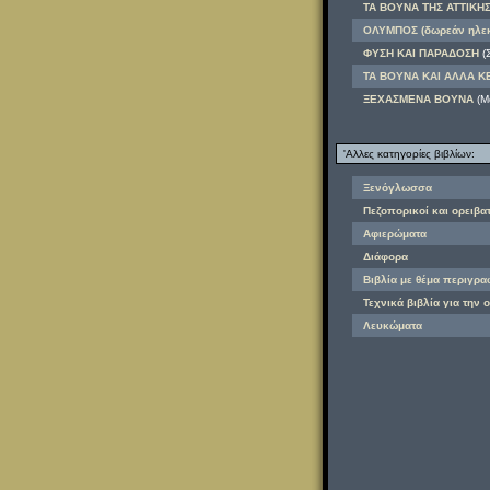
ΤΑ ΒΟΥΝΑ ΤΗΣ ΑΤΤΙΚΗΣ 
ΟΛΥΜΠΟΣ (δωρεάν ηλεκ
ΦΥΣΗ ΚΑΙ ΠΑΡΑΔΟΣΗ
(
ΤΑ ΒΟΥΝΑ ΚΑΙ ΑΛΛΑ Κ
ΞΕΧΑΣΜΕΝΑ ΒΟΥΝΑ
(Μ
'Αλλες κατηγορίες βιβλίων:
Ξενόγλωσσα
Πεζοπορικοί και ορειβα
Αφιερώματα
Διάφορα
Βιβλία με θέμα περιγρ
Τεχνικά βιβλία για την 
Λευκώματα