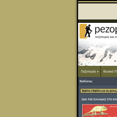
Πεζοπορία
Φυσικό Π
Εκδόσεις
Βιβλία
| Βιβλία για τη φύση
ΖΩΑ ΤΗΣ ΕΛΛΑΔΑΣ ΣΤΟ ΚΟ