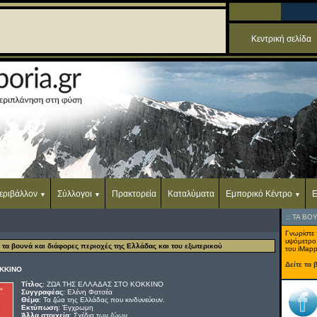
Κεντρική σελίδα
εριβάλλον
Σύλλογοι
Πρακτορεία
Καταλύματα
Εμπορικό Κέντρο
Ε
::
ΤΑ ΒΟ
Γνωρίστε 
υψόμετρο
, τα βουνά και διάφορες περιοχές της Ελλάδας και του εξωτερικού
του iMapp
Δείτε τα 
ΚΚΙΝΟ
Τίτλος
: ΖΩΑ ΤΗΣ ΕΛΛΑΔΑΣ ΣΤΟ ΚΟΚΚΙΝΟ
Συγγραφέας
: Ελένη Φατσέα
Θέμα
: Τα ζώα της Ελλάδας που κινδυνεύουν.
Εκτύπωση
: Έγχρωμη
Άλλα στοιχεία
: Σχέδια των ζώων.