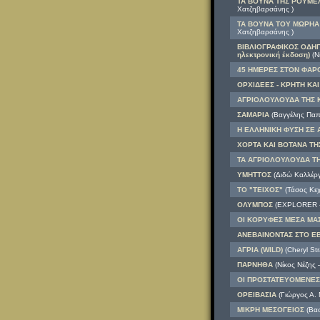
ΤΑ ΒΟΥΝΑ ΤΗΣ ΡΟΥΜΕΛΗ
Χατζηβαρσάνης )
ΤΑ ΒΟΥΝΑ ΤΟΥ ΜΩΡΗΑ (
Χατζηβαρσάνης )
ΒΙΒΛΙΟΓΡΑΦΙΚΟΣ ΟΔΗΓ
ηλεκτρονική έκδοση)
(Νί
45 ΗΜΕΡΕΣ ΣΤΟΝ ΦΑΡΟ
ΟΡΧΙΔΕΕΣ - ΚΡΗΤΗ ΚΑ
ΑΓΡΙΟΛΟΥΛΟΥΔΑ ΤΗΣ 
ΣΑΜΑΡΙΑ
(Βαγγέλης Παπ
Η ΕΛΛΗΝΙΚΗ ΦΥΣΗ ΣΕ
ΧΟΡΤΑ ΚΑΙ ΒΟΤΑΝΑ Τ
ΤΑ ΑΓΡΙΟΛΟΥΛΟΥΔΑ Τ
ΥΜΗΤΤΟΣ
(Διδώ Καλλέργ
ΤΟ "ΤΕΙΧΟΣ"
(Τάσος Κεχ
ΟΛΥΜΠΟΣ
(EXPLORER - 
ΟΙ ΚΟΡΥΦΕΣ ΜΕΣΑ ΜΑ
ΑΝΕΒΑΙΝΟΝΤΑΣ ΣΤΟ ΕΒΕ
ΑΓΡΙΑ (WILD)
(Cheryl St
ΠΑΡΝΗΘΑ
(Νίκος Νέζης 
ΟΙ ΠΡΟΣΤΑΤΕΥΟΜΕΝΕΣ
ΟΡΕΙΒΑΣΙΑ
(Γιώργος Α. 
ΜΙΚΡΗ ΜΕΣΟΓΕΙΟΣ
(Βασ