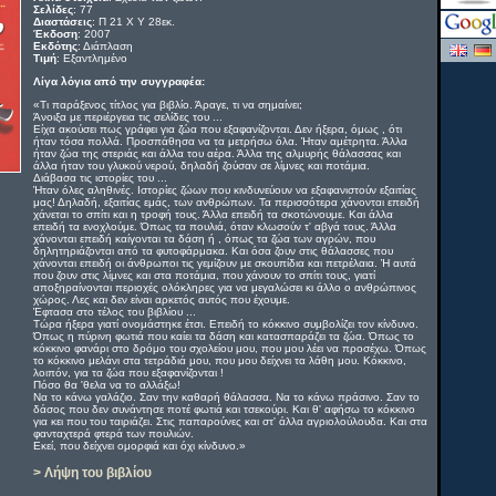
Σελίδες
: 77
Διαστάσεις
: Π 21 Χ Υ 28εκ.
Έκδοση
: 2007
Εκδότης
: Διάπλαση
Τιμή
: Εξαντλημένο
Λίγα λόγια από την συγγραφέα:
«Τι παράξενος τίτλος για βιβλίο. Άραγε, τι να σημαίνει;
Άνοιξα με περιέργεια τις σελίδες του ...
Είχα ακούσει πως γράφει για ζώα που εξαφανίζονται. Δεν ήξερα, όμως , ότι
ήταν τόσα πολλά. Προσπάθησα να τα μετρήσω όλα. Ήταν αμέτρητα. Άλλα
ήταν ζώα της στεριάς και άλλα του αέρα. Άλλα της αλμυρής θάλασσας και
άλλα ήταν του γλυκού νερού, δηλαδή ζούσαν σε λίμνες και ποτάμια.
Διάβασα τις ιστορίες του ...
Ήταν όλες αληθινές. Ιστορίες ζώων που κινδυνεύουν να εξαφανιστούν εξαιτίας
μας! Δηλαδή, εξαιτίας εμάς, των ανθρώπων. Τα περισσότερα χάνονται επειδή
χάνεται το σπίτι και η τροφή τους. Άλλα επειδή τα σκοτώνουμε. Και άλλα
επειδή τα ενοχλούμε. Όπως τα πουλιά, όταν κλωσούν τ' αβγά τους. Άλλα
χάνονται επειδή καίγονται τα δάση ή , όπως τα ζώα των αγρών, που
δηλητηριάζονται από τα φυτοφάρμακα. Και όσα ζουν στις θάλασσες που
χάνονται επειδή οι άνθρωποι τις γεμίζουν με σκουπίδια και πετρέλαια. Ή αυτά
που ζουν στις λίμνες και στα ποτάμια, που χάνουν το σπίτι τους, γιατί
αποξηραίνονται περιοχές ολόκληρες για να μεγαλώσει κι άλλο ο ανθρώπινος
χώρος. Λες και δεν είναι αρκετός αυτός που έχουμε.
Έφτασα στο τέλος του βιβλίου ...
Τώρα ήξερα γιατί ονομάστηκε έτσι. Επειδή το κόκκινο συμβολίζει τον κίνδυνο.
Όπως η πύρινη φωτιά που καίει τα δάση και κατασπαράζει τα ζώα. Όπως το
κόκκινο φανάρι στο δρόμο του σχολείου μου, που μου λέει να προσέχω. Όπως
το κόκκινο μελάνι στα τετράδιά μου, που μου δείχνει τα λάθη μου. Κόκκινο,
λοιπόν, για τα ζώα που εξαφανίζονται !
Πόσο θα 'θελα να το αλλάξω!
Να το κάνω γαλάζιο. Σαν την καθαρή θάλασσα. Να το κάνω πράσινο. Σαν το
δάσος που δεν συνάντησε ποτέ φωτιά και τσεκούρι. Και θ' αφήσω το κόκκινο
για κει που του ταιριάζει. Στις παπαρούνες και στ' άλλα αγριολούλουδα. Και στα
φανταχτερά φτερά των πουλιών.
Εκεί, που δείχνει ομορφιά και όχι κίνδυνο.»
> Λήψη του βιβλίου