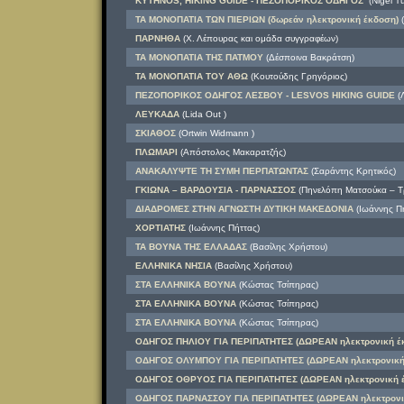
KYTHNOS, HIKING GUIDE - ΠΕΖΟΠΟΡΙΚΟΣ ΟΔΗΓΟΣ
(Nigel Tu
ΤΑ ΜΟΝΟΠΑΤΙΑ ΤΩΝ ΠΙΕΡΙΩΝ (δωρεάν ηλεκτρονική έκδοση)
(
ΠΑΡΝΗΘΑ
(Χ. Λέπουρας και ομάδα συγγραφέων)
ΤΑ ΜΟΝΟΠΑΤΙΑ ΤΗΣ ΠΑΤΜΟΥ
(Δέσποινα Βακράτση)
ΤΑ ΜΟΝΟΠΑΤΙΑ ΤΟΥ ΑΘΩ
(Κουτούδης Γρηγόριος)
ΠΕΖΟΠΟΡΙΚΟΣ ΟΔΗΓΟΣ ΛΕΣΒΟΥ - LESVOS HIKING GUIDE
(Λ
ΛΕΥΚΑΔΑ
(Lida Out )
ΣΚΙΑΘΟΣ
(Ortwin Widmann )
ΠΛΩΜΑΡΙ
(Απόστολος Μακαρατζής)
ΑΝΑΚΑΛΥΨΤΕ ΤΗ ΣΥΜΗ ΠΕΡΠΑΤΩΝΤΑΣ
(Σαράντης Κρητικός)
ΓΚΙΩΝΑ – ΒΑΡΔΟΥΣΙΑ - ΠΑΡΝΑΣΣΟΣ
(Πηνελόπη Ματσούκα – Τ
ΔΙΑΔΡΟΜΕΣ ΣΤΗΝ ΑΓΝΩΣΤΗ ΔΥΤΙΚΗ ΜΑΚΕΔΟΝΙΑ
(Ιωάννης Πή
ΧΟΡΤΙΑΤΗΣ
(Ιωάννης Πήττας)
ΤΑ ΒΟΥΝΑ ΤΗΣ ΕΛΛΑΔΑΣ
(Βασίλης Χρήστου)
ΕΛΛΗΝΙΚΑ ΝΗΣΙΑ
(Βασίλης Χρήστου)
ΣΤΑ ΕΛΛΗΝΙΚΑ ΒΟΥΝΑ
(Κώστας Τσίπηρας)
ΣΤΑ ΕΛΛΗΝΙΚΑ ΒΟΥΝΑ
(Κώστας Τσίπηρας)
ΣΤΑ ΕΛΛΗΝΙΚΑ ΒΟΥΝΑ
(Κώστας Τσίπηρας)
ΟΔΗΓΟΣ ΠΗΛΙΟΥ ΓΙΑ ΠΕΡΙΠΑΤΗΤΕΣ (ΔΩΡΕΑΝ ηλεκτρονική έ
ΟΔΗΓΟΣ ΟΛΥΜΠΟΥ ΓΙΑ ΠΕΡΙΠΑΤΗΤΕΣ (ΔΩΡΕΑΝ ηλεκτρονική
ΟΔΗΓΟΣ ΟΘΡΥΟΣ ΓΙΑ ΠΕΡΙΠΑΤΗΤΕΣ (ΔΩΡΕΑΝ ηλεκτρονική 
ΟΔΗΓΟΣ ΠΑΡΝΑΣΣΟΥ ΓΙΑ ΠΕΡΙΠΑΤΗΤΕΣ (ΔΩΡΕΑΝ ηλεκτρονι