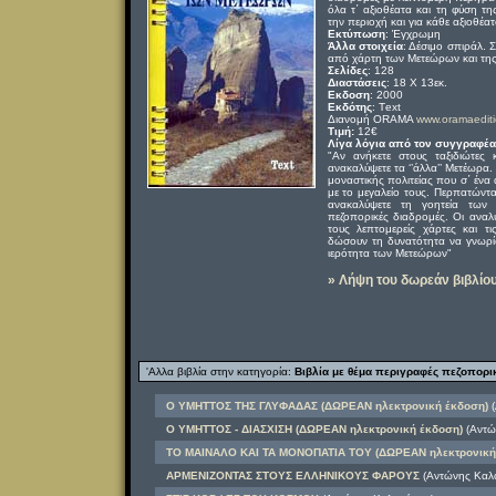
όλα τ΄ αξιοθέατα και τη φύση τ
την περιοχή και για κάθε αξιοθέα
Εκτύπωση
: Έγχρωμη
Άλλα στοιχεία
: Δέσιμο σπιράλ. 
από χάρτη των Μετεώρων και της
Σελίδες
: 128
Διαστάσεις
: 18 Χ 13εκ.
Εκδοση
: 2000
Εκδότης
: Τext
Διανομή ORAMA
www.oramaediti
Τιμή:
12€
Λίγα λόγια από τον συγγραφέα
"Αν ανήκετε στους ταξιδιώτες 
ανακαλύψετε τα ‘’άλλα’’ Μετέωρα
μοναστικής πολιτείας που σ΄ ένα
με το μεγαλείο τους. Περπατώντ
ανακαλύψετε τη γοητεία των
πεζοπορικές διαδρομές. Οι αναλ
τους λεπτομερείς χάρτες και τ
δώσουν τη δυνατότητα να γνωρίσ
ιερότητα των Μετεώρων"
» Λήψη του δωρεάν βιβλίο
'Αλλα βιβλία στην κατηγορία:
Βιβλία με θέμα περιγραφές πεζοπορ
Ο ΥΜΗΤΤΟΣ ΤΗΣ ΓΛΥΦΑΔΑΣ (ΔΩΡΕΑΝ ηλεκτρονική έκδοση)
(
Ο ΥΜΗΤΤΟΣ - ΔΙΑΣΧΙΣΗ (ΔΩΡΕΑΝ ηλεκτρονική έκδοση)
(Αντώ
ΤΟ ΜΑΙΝΑΛΟ ΚΑΙ ΤΑ ΜΟΝΟΠΑΤΙΑ ΤΟΥ (ΔΩΡΕΑΝ ηλεκτρονική
ΑΡΜΕΝΙΖΟΝΤΑΣ ΣΤΟΥΣ ΕΛΛΗΝΙΚΟΥΣ ΦΑΡΟΥΣ
(Αντώνης Καλ