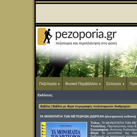
Πεζοπορία
Φυσικό Περιβάλλον
Σύλλογοι
Πρα
Εκδόσεις
Βιβλία
| Βιβλία με θέμα περιγραφές πεζοπορικών διαδρομών
ΤΑ ΜΟΝΟΠΑΤΙΑ ΤΩΝ ΜΕΤΕΩΡΩΝ (ΔΩΡΕΑΝ ηλεκτρονική έκδοση)
Τίτλος
: ΤΑ ΜΟΝΟΠΑΤΙΑ ΤΩΝ Μ
Υπότιτλος
: Περπατώντας στην 
Συγγραφέας
: Αντώνης Καλογήρ
Θέμα
: Τα μονοπάτια της περ
διαδρομές με λεπτομερή περιγραφή