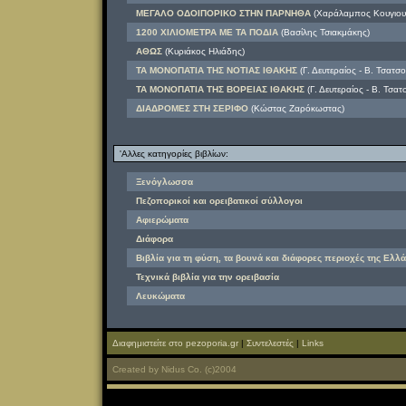
ΜΕΓΑΛΟ ΟΔΟΙΠΟΡΙΚΟ ΣΤΗΝ ΠΑΡΝΗΘΑ
(Χαράλαμπος Κουγιουμ
1200 ΧΙΛΙΟΜΕΤΡΑ ΜΕ ΤΑ ΠΟΔΙΑ
(Βασίλης Τσιακμάκης)
ΑΘΩΣ
(Κυριάκος Ηλιάδης)
ΤΑ ΜΟΝΟΠΑΤΙΑ ΤΗΣ ΝΟΤΙΑΣ ΙΘΑΚΗΣ
(Γ. Δευτεραίος - Β. Τσατσ
ΤΑ ΜΟΝΟΠΑΤΙΑ ΤΗΣ ΒΟΡΕΙΑΣ ΙΘΑΚΗΣ
(Γ. Δευτεραίος - Β. Τσα
ΔΙΑΔΡΟΜΕΣ ΣΤΗ ΣΕΡΙΦΟ
(Κώστας Ζαρόκωστας)
'Αλλες κατηγορίες βιβλίων:
Ξενόγλωσσα
Πεζοπορικοί και ορειβατικοί σύλλογοι
Αφιερώματα
Διάφορα
Βιβλία για τη φύση, τα βουνά και διάφορες περιοχές της Ελλά
Τεχνικά βιβλία για την ορειβασία
Λευκώματα
Διαφημιστείτε στο pezoporia.gr
|
Συντελεστές
|
Links
Created
by
Nidus Co.
(c)2004