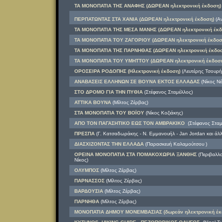
ΤΑ ΜΟΝΟΠΑΤΙΑ ΤΗΣ ΑΝΑΦΗΣ (ΔΩΡΕΑΝ ηλεκτρονική έκδοση)
ΠΕΡΠΑΤΩΝΤΑΣ ΣΤΑ ΧΑΝΙΑ (ΔΩΡΕΑΝ ηλεκτρονική έκδοση)
(Α
ΤΑ ΜΟΝΟΠΑΤΙΑ ΤΗΣ ΜΕΣΑ ΜΑΝΗΣ (ΔΩΡΕΑΝ ηλεκτρονική έκδ
ΤΑ ΜΟΝΟΠΑΤΙΑ ΤOY ΖΑΓΟΡΙΟΥ (ΔΩΡΕΑΝ ηλεκτρονική έκδοσ
ΤΑ ΜΟΝΟΠΑΤΙΑ ΤΗΣ ΠΑΡΝΗΘΑΣ (ΔΩΡΕΑΝ ηλεκτρονική έκδοσ
ΤΑ ΜΟΝΟΠΑΤΙΑ ΤΟΥ ΥΜΗΤΤΟΥ (ΔΩΡΕΑΝ ηλεκτρονική έκδοσ
ΟΡΟΣΕΙΡΑ ΡΟΔΟΠΗΣ (Ηλεκτρονική έκδοση)
(Λευτέρης Τσουρή
ΑΝΑΒΑΣΕΙΣ ΕΛΛΗΝΩΝ ΣΕ ΒΟΥΝΑ ΕΚΤΟΣ ΕΛΛΑΔΑΣ
(Νίκος Νέ
ΣΤΟ ΔΡΟΜΟ ΓΙΑ ΤΗΝ ΠΥΘΙΑ
(Στέφανος Σταμέλλος)
ΑΤΤΙΚΑ ΒΟΥΝΑ
(Μίλτος Ζέρβας)
ΣΤΑ ΜΟΝΟΠΑΤΙΑ ΤΟΥ ΒΟΪΟΥ
(Νίκος Κοζιάκης)
ΑΠΟ ΤΟΝ ΠΑΓΑΣΗΤΙΚΟ ΕΩΣ ΤΟΝ ΑΜΒΡΑΚΙΚΟ
(Στέφανος Σταμ
ΠΡΕΣΠΑ
(Γ. Κατσαδωράκης - Ν. Εμμανουήλ - Jan Jordan και άλλ
ΔΙΑΣΧΙΖΟΝΤΑΣ ΤΗΝ ΕΛΛΑΔΑ
(Παρασκευή Καλαμούτσου )
ΟΡΕΙΝΑ ΜΟΝΟΠΑΤΙΑ ΣΤΑ ΠΟΜΑΚΟΧΩΡΙΑ ΞΑΝΘΗΣ
(Περιβαλλο
Νίκος)
ΟΛΥΜΠΟΣ
(Μίλτος Ζέρβας)
ΠΑΡΝΑΣΣΟΣ
(Μίλτος Ζέρβας)
ΒΑΡΔΟΥΣΙΑ
(Μίλτος Ζέρβας)
ΠΑΡΝΗΘΑ
(Μίλτος Ζέρβας)
ΜΟΝΟΠΑΤΙΑ ΔΗΜΟΥ ΜΟΝΕΜΒΑΣΙΑΣ (δωρεάν ηλεκτρονική έκ