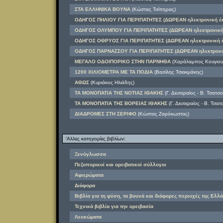
ΣΤΑ ΕΛΛΗΝΙΚΑ ΒΟΥΝΑ
(Κώστας Τσίπηρας)
ΟΔΗΓΟΣ ΠΗΛΙΟΥ ΓΙΑ ΠΕΡΙΠΑΤΗΤΕΣ (ΔΩΡΕΑΝ ηλεκτρονική έ
ΟΔΗΓΟΣ ΟΛΥΜΠΟΥ ΓΙΑ ΠΕΡΙΠΑΤΗΤΕΣ (ΔΩΡΕΑΝ ηλεκτρονική
ΟΔΗΓΟΣ ΟΘΡΥΟΣ ΓΙΑ ΠΕΡΙΠΑΤΗΤΕΣ (ΔΩΡΕΑΝ ηλεκτρονική 
ΟΔΗΓΟΣ ΠΑΡΝΑΣΣΟΥ ΓΙΑ ΠΕΡΙΠΑΤΗΤΕΣ (ΔΩΡΕΑΝ ηλεκτρονι
ΜΕΓΑΛΟ ΟΔΟΙΠΟΡΙΚΟ ΣΤΗΝ ΠΑΡΝΗΘΑ
(Χαράλαμπος Κουγιουμ
1200 ΧΙΛΙΟΜΕΤΡΑ ΜΕ ΤΑ ΠΟΔΙΑ
(Βασίλης Τσιακμάκης)
ΑΘΩΣ
(Κυριάκος Ηλιάδης)
ΤΑ ΜΟΝΟΠΑΤΙΑ ΤΗΣ ΝΟΤΙΑΣ ΙΘΑΚΗΣ
(Γ. Δευτεραίος - Β. Τσατσ
ΤΑ ΜΟΝΟΠΑΤΙΑ ΤΗΣ ΒΟΡΕΙΑΣ ΙΘΑΚΗΣ
(Γ. Δευτεραίος - Β. Τσα
ΔΙΑΔΡΟΜΕΣ ΣΤΗ ΣΕΡΙΦΟ
(Κώστας Ζαρόκωστας)
'Αλλες κατηγορίες βιβλίων:
Ξενόγλωσσα
Πεζοπορικοί και ορειβατικοί σύλλογοι
Αφιερώματα
Διάφορα
Βιβλία για τη φύση, τα βουνά και διάφορες περιοχές της Ελλά
Τεχνικά βιβλία για την ορειβασία
Λευκώματα