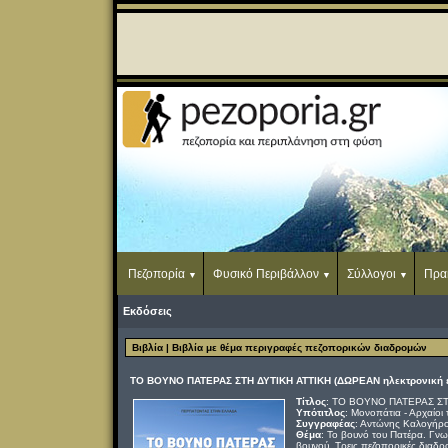
Πεζοπορία
Φυσικό Περιβάλλον
Σύλλογοι
Πρα
Εκδόσεις
Βιβλία
| Βιβλία με θέμα περιγραφές πεζοπορικών διαδρομών
ΤΟ ΒΟΥΝΟ ΠΑΤΕΡΑΣ ΣΤΗ ΔΥΤΙΚΗ ΑΤΤΙΚΗ (ΔΩΡΕΑΝ ηλεκτρονική 
Τίτλος
: ΤΟ ΒΟΥΝΟ ΠΑΤΕΡΑΣ ΣΤ
Υπότιτλος
: Μονοπάτια - Αρχαίοι 
Συγγραφέας
: Αντώνης Καλογήρ
Θέμα
: Το βουνό του Πατέρα. Γνω
βουνού. Τρεις πεζοπορικές διαδρ