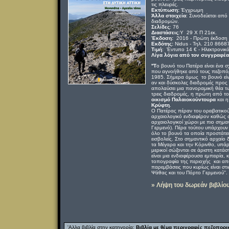
τις πλευρές.
Εκτύπωση:
Έγχρωμη
Άλλα στοιχεία
:
Συνοδεύεται από
διαδρομών.
Σελίδες
: 76
Διαστάσεις
:Υ 29 Χ Π 21εκ.
Έκδοση:
2016 - Πρώτη έκδοση
Εκδότης:
Nidus - Τηλ. 210 8668
Τιμή
: Έντυπο 14 € - Ηλεκτρονικό
Λίγα λόγια από τον συγγραφέα
''Τ
ο βουνό του Πατέρα είναι ένα σ
που αγνοήθηκε από τους πεζοπόρο
1985. Σήμερα όμως το βουνό είν
αν και δύσκολες διαδρομές προς
απολαύσει μια πανοραμική θέα τ
τρεις διαδρομές, η πρώτη από τ
οικισμό Παλαιοκούντουρα
και η
Κρύφτη
.
Ο Πατέρας πέραν του ορειβατικού
αρχαιολογικό ενδιαφέρον καθώς 
αρχαιολογικοί χώροι με πιο σημα
Γερμενό). Πέρα τούτου υπάρχου
όλο το βουνό τα οποία προστάτε
εισβολείς. Στο σημαντικό αρχαίο 
τα Μέγαρα και την Κόρινθο, υπάρ
μερικοί σώζονται σε άριστη κατάσ
είναι μια ενδιαφέρουσα εμπειρία,
τοπογραφία της περιοχής και απ
παρεμβάσεις που κυρίως είναι στι
Ψάθας και του Πόρτο Γερμενού''.
» Λήψη του δωρεάν βιβλίο
'Αλλα βιβλία στην κατηγορία:
Βιβλία με θέμα περιγραφές πεζοπορ