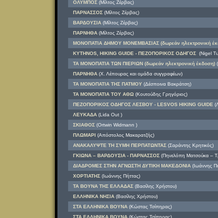
ΟΛΥΜΠΟΣ
(Μίλτος Ζέρβας)
ΠΑΡΝΑΣΣΟΣ
(Μίλτος Ζέρβας)
ΒΑΡΔΟΥΣΙΑ
(Μίλτος Ζέρβας)
ΠΑΡΝΗΘΑ
(Μίλτος Ζέρβας)
ΜΟΝΟΠΑΤΙΑ ΔΗΜΟΥ ΜΟΝΕΜΒΑΣΙΑΣ (δωρεάν ηλεκτρονική έκ
KYTHNOS, HIKING GUIDE - ΠΕΖΟΠΟΡΙΚΟΣ ΟΔΗΓΟΣ
(Nigel Tu
ΤΑ ΜΟΝΟΠΑΤΙΑ ΤΩΝ ΠΙΕΡΙΩΝ (δωρεάν ηλεκτρονική έκδοση)
(
ΠΑΡΝΗΘΑ
(Χ. Λέπουρας και ομάδα συγγραφέων)
ΤΑ ΜΟΝΟΠΑΤΙΑ ΤΗΣ ΠΑΤΜΟΥ
(Δέσποινα Βακράτση)
ΤΑ ΜΟΝΟΠΑΤΙΑ ΤΟΥ ΑΘΩ
(Κουτούδης Γρηγόριος)
ΠΕΖΟΠΟΡΙΚΟΣ ΟΔΗΓΟΣ ΛΕΣΒΟΥ - LESVOS HIKING GUIDE
(Λ
ΛΕΥΚΑΔΑ
(Lida Out )
ΣΚΙΑΘΟΣ
(Ortwin Widmann )
ΠΛΩΜΑΡΙ
(Απόστολος Μακαρατζής)
ΑΝΑΚΑΛΥΨΤΕ ΤΗ ΣΥΜΗ ΠΕΡΠΑΤΩΝΤΑΣ
(Σαράντης Κρητικός)
ΓΚΙΩΝΑ – ΒΑΡΔΟΥΣΙΑ - ΠΑΡΝΑΣΣΟΣ
(Πηνελόπη Ματσούκα – Τ
ΔΙΑΔΡΟΜΕΣ ΣΤΗΝ ΑΓΝΩΣΤΗ ΔΥΤΙΚΗ ΜΑΚΕΔΟΝΙΑ
(Ιωάννης Πή
ΧΟΡΤΙΑΤΗΣ
(Ιωάννης Πήττας)
ΤΑ ΒΟΥΝΑ ΤΗΣ ΕΛΛΑΔΑΣ
(Βασίλης Χρήστου)
ΕΛΛΗΝΙΚΑ ΝΗΣΙΑ
(Βασίλης Χρήστου)
ΣΤΑ ΕΛΛΗΝΙΚΑ ΒΟΥΝΑ
(Κώστας Τσίπηρας)
ΣΤΑ ΕΛΛΗΝΙΚΑ ΒΟΥΝΑ
(Κώστας Τσίπηρας)