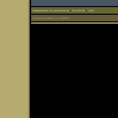
Διαφημιστείτε στο pezoporia.gr
|
Συντελεστές
|
Links
Created
by
Nidus Co.
(c)2004