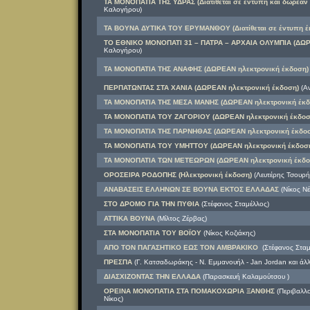
ΤΑ ΜΟΝΟΠΑΤΙΑ ΤΗΣ ΥΔΡΑΣ (Διατίθεται σε έντυπη και δωρεάν
Καλογήρου)
ΤΑ ΒΟΥΝΑ ΔΥΤΙΚΑ ΤΟΥ ΕΡΥΜΑΝΘΟΥ (Διατίθεται σε έντυπη έ
ΤΟ ΕΘΝΙΚΟ ΜΟΝΟΠΑΤΙ 31 – ΠΑΤΡΑ – ΑΡΧΑΙΑ ΟΛΥΜΠΙΑ (ΔΩΡ
Καλογήρου)
ΤΑ ΜΟΝΟΠΑΤΙΑ ΤΗΣ ΑΝΑΦΗΣ (ΔΩΡΕΑΝ ηλεκτρονική έκδοση)
ΠΕΡΠΑΤΩΝΤΑΣ ΣΤΑ ΧΑΝΙΑ (ΔΩΡΕΑΝ ηλεκτρονική έκδοση)
(Α
ΤΑ ΜΟΝΟΠΑΤΙΑ ΤΗΣ ΜΕΣΑ ΜΑΝΗΣ (ΔΩΡΕΑΝ ηλεκτρονική έκδ
ΤΑ ΜΟΝΟΠΑΤΙΑ ΤOY ΖΑΓΟΡΙΟΥ (ΔΩΡΕΑΝ ηλεκτρονική έκδοσ
ΤΑ ΜΟΝΟΠΑΤΙΑ ΤΗΣ ΠΑΡΝΗΘΑΣ (ΔΩΡΕΑΝ ηλεκτρονική έκδοσ
ΤΑ ΜΟΝΟΠΑΤΙΑ ΤΟΥ ΥΜΗΤΤΟΥ (ΔΩΡΕΑΝ ηλεκτρονική έκδοσ
ΤΑ ΜΟΝΟΠΑΤΙΑ ΤΩΝ ΜΕΤΕΩΡΩΝ (ΔΩΡΕΑΝ ηλεκτρονική έκδο
ΟΡΟΣΕΙΡΑ ΡΟΔΟΠΗΣ (Ηλεκτρονική έκδοση)
(Λευτέρης Τσουρή
ΑΝΑΒΑΣΕΙΣ ΕΛΛΗΝΩΝ ΣΕ ΒΟΥΝΑ ΕΚΤΟΣ ΕΛΛΑΔΑΣ
(Νίκος Νέ
ΣΤΟ ΔΡΟΜΟ ΓΙΑ ΤΗΝ ΠΥΘΙΑ
(Στέφανος Σταμέλλος)
ΑΤΤΙΚΑ ΒΟΥΝΑ
(Μίλτος Ζέρβας)
ΣΤΑ ΜΟΝΟΠΑΤΙΑ ΤΟΥ ΒΟΪΟΥ
(Νίκος Κοζιάκης)
ΑΠΟ ΤΟΝ ΠΑΓΑΣΗΤΙΚΟ ΕΩΣ ΤΟΝ ΑΜΒΡΑΚΙΚΟ
(Στέφανος Σταμ
ΠΡΕΣΠΑ
(Γ. Κατσαδωράκης - Ν. Εμμανουήλ - Jan Jordan και άλλ
ΔΙΑΣΧΙΖΟΝΤΑΣ ΤΗΝ ΕΛΛΑΔΑ
(Παρασκευή Καλαμούτσου )
ΟΡΕΙΝΑ ΜΟΝΟΠΑΤΙΑ ΣΤΑ ΠΟΜΑΚΟΧΩΡΙΑ ΞΑΝΘΗΣ
(Περιβαλλο
Νίκος)