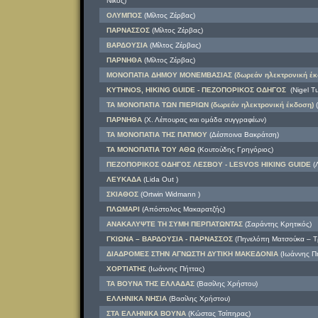
Νίκος)
ΟΛΥΜΠΟΣ
(Μίλτος Ζέρβας)
ΠΑΡΝΑΣΣΟΣ
(Μίλτος Ζέρβας)
ΒΑΡΔΟΥΣΙΑ
(Μίλτος Ζέρβας)
ΠΑΡΝΗΘΑ
(Μίλτος Ζέρβας)
ΜΟΝΟΠΑΤΙΑ ΔΗΜΟΥ ΜΟΝΕΜΒΑΣΙΑΣ (δωρεάν ηλεκτρονική έκ
KYTHNOS, HIKING GUIDE - ΠΕΖΟΠΟΡΙΚΟΣ ΟΔΗΓΟΣ
(Nigel Tu
ΤΑ ΜΟΝΟΠΑΤΙΑ ΤΩΝ ΠΙΕΡΙΩΝ (δωρεάν ηλεκτρονική έκδοση)
(
ΠΑΡΝΗΘΑ
(Χ. Λέπουρας και ομάδα συγγραφέων)
ΤΑ ΜΟΝΟΠΑΤΙΑ ΤΗΣ ΠΑΤΜΟΥ
(Δέσποινα Βακράτση)
ΤΑ ΜΟΝΟΠΑΤΙΑ ΤΟΥ ΑΘΩ
(Κουτούδης Γρηγόριος)
ΠΕΖΟΠΟΡΙΚΟΣ ΟΔΗΓΟΣ ΛΕΣΒΟΥ - LESVOS HIKING GUIDE
(Λ
ΛΕΥΚΑΔΑ
(Lida Out )
ΣΚΙΑΘΟΣ
(Ortwin Widmann )
ΠΛΩΜΑΡΙ
(Απόστολος Μακαρατζής)
ΑΝΑΚΑΛΥΨΤΕ ΤΗ ΣΥΜΗ ΠΕΡΠΑΤΩΝΤΑΣ
(Σαράντης Κρητικός)
ΓΚΙΩΝΑ – ΒΑΡΔΟΥΣΙΑ - ΠΑΡΝΑΣΣΟΣ
(Πηνελόπη Ματσούκα – Τ
ΔΙΑΔΡΟΜΕΣ ΣΤΗΝ ΑΓΝΩΣΤΗ ΔΥΤΙΚΗ ΜΑΚΕΔΟΝΙΑ
(Ιωάννης Πή
ΧΟΡΤΙΑΤΗΣ
(Ιωάννης Πήττας)
ΤΑ ΒΟΥΝΑ ΤΗΣ ΕΛΛΑΔΑΣ
(Βασίλης Χρήστου)
ΕΛΛΗΝΙΚΑ ΝΗΣΙΑ
(Βασίλης Χρήστου)
ΣΤΑ ΕΛΛΗΝΙΚΑ ΒΟΥΝΑ
(Κώστας Τσίπηρας)