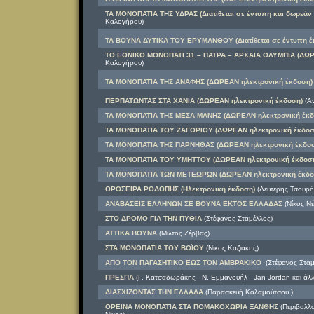
ΤΑ ΜΟΝΟΠΑΤΙΑ ΤΗΣ ΥΔΡΑΣ (Διατίθεται σε έντυπη και δωρεάν
Καλογήρου)
ΤΑ ΒΟΥΝΑ ΔΥΤΙΚΑ ΤΟΥ ΕΡΥΜΑΝΘΟΥ (Διατίθεται σε έντυπη έ
ΤΟ ΕΘΝΙΚΟ ΜΟΝΟΠΑΤΙ 31 – ΠΑΤΡΑ – ΑΡΧΑΙΑ ΟΛΥΜΠΙΑ (ΔΩΡ
Καλογήρου)
ΤΑ ΜΟΝΟΠΑΤΙΑ ΤΗΣ ΑΝΑΦΗΣ (ΔΩΡΕΑΝ ηλεκτρονική έκδοση)
ΠΕΡΠΑΤΩΝΤΑΣ ΣΤΑ ΧΑΝΙΑ (ΔΩΡΕΑΝ ηλεκτρονική έκδοση)
(Α
ΤΑ ΜΟΝΟΠΑΤΙΑ ΤΗΣ ΜΕΣΑ ΜΑΝΗΣ (ΔΩΡΕΑΝ ηλεκτρονική έκδ
ΤΑ ΜΟΝΟΠΑΤΙΑ ΤOY ΖΑΓΟΡΙΟΥ (ΔΩΡΕΑΝ ηλεκτρονική έκδοσ
ΤΑ ΜΟΝΟΠΑΤΙΑ ΤΗΣ ΠΑΡΝΗΘΑΣ (ΔΩΡΕΑΝ ηλεκτρονική έκδοσ
ΤΑ ΜΟΝΟΠΑΤΙΑ ΤΟΥ ΥΜΗΤΤΟΥ (ΔΩΡΕΑΝ ηλεκτρονική έκδοσ
ΤΑ ΜΟΝΟΠΑΤΙΑ ΤΩΝ ΜΕΤΕΩΡΩΝ (ΔΩΡΕΑΝ ηλεκτρονική έκδο
ΟΡΟΣΕΙΡΑ ΡΟΔΟΠΗΣ (Ηλεκτρονική έκδοση)
(Λευτέρης Τσουρή
ΑΝΑΒΑΣΕΙΣ ΕΛΛΗΝΩΝ ΣΕ ΒΟΥΝΑ ΕΚΤΟΣ ΕΛΛΑΔΑΣ
(Νίκος Νέ
ΣΤΟ ΔΡΟΜΟ ΓΙΑ ΤΗΝ ΠΥΘΙΑ
(Στέφανος Σταμέλλος)
ΑΤΤΙΚΑ ΒΟΥΝΑ
(Μίλτος Ζέρβας)
ΣΤΑ ΜΟΝΟΠΑΤΙΑ ΤΟΥ ΒΟΪΟΥ
(Νίκος Κοζιάκης)
ΑΠΟ ΤΟΝ ΠΑΓΑΣΗΤΙΚΟ ΕΩΣ ΤΟΝ ΑΜΒΡΑΚΙΚΟ
(Στέφανος Σταμ
ΠΡΕΣΠΑ
(Γ. Κατσαδωράκης - Ν. Εμμανουήλ - Jan Jordan και άλλ
ΔΙΑΣΧΙΖΟΝΤΑΣ ΤΗΝ ΕΛΛΑΔΑ
(Παρασκευή Καλαμούτσου )
ΟΡΕΙΝΑ ΜΟΝΟΠΑΤΙΑ ΣΤΑ ΠΟΜΑΚΟΧΩΡΙΑ ΞΑΝΘΗΣ
(Περιβαλλο