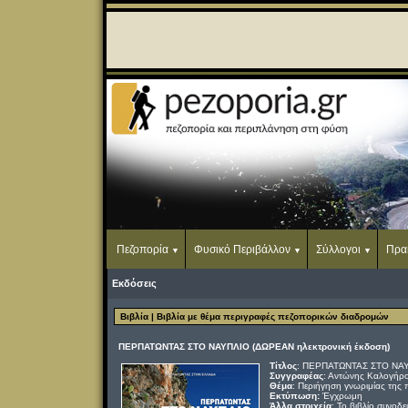
Πεζοπορία
Φυσικό Περιβάλλον
Σύλλογοι
Πρα
Εκδόσεις
Βιβλία
| Βιβλία με θέμα περιγραφές πεζοπορικών διαδρομών
ΠΕΡΠΑΤΩΝΤΑΣ ΣΤΟ ΝΑΥΠΛΙΟ (ΔΩΡΕΑΝ ηλεκτρονική έκδοση)
Τίτλος
: ΠΕΡΠΑΤΩΝΤΑΣ ΣΤΟ ΝΑ
Συγγραφέας
: Αντώνης Καλογήρ
Θέμα
: Περιήγηση γνωριμίας της
Εκτύπωση:
Έγχρωμη
Άλλα στοιχεία
:
Το βιβλίο συνοδε