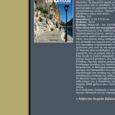
Ναυπλίου. Σε ξεχωριστό αρχείο υ
σημειωμένα όλα τα αξιοθέατα. Το β
φωτογραφίες και χαρακτικά του Ν
προηγούμενων αιώνων. Περιέχει 5
αξιοθέατων γύρω από αυτήν.
Σελίδες
: 122
Διαστάσεις
: Υ 29 Χ Π 21 εκ.
Έκδοση:
2016
Εκδότης:
Nidus ΟΕ - Τηλ. 210 
Λίγα λόγια από τον συγγραφέα
''Περιπλανώμενος ένας ταξιδιώτη
αρχαιολογικούς χώρους, κάστρα, 
που κρατά ακόμη το χρώμα και τη
πόλη, που ζώντας στους καθημερι
της αντικρίζει ένα κομμάτι από τη
που προσφέρει η αρχιτεκτονική τ
πρόσωπο μιας από τις πιο όμορφ
Το Ναύπλιο είναι συνδεδεμένο με
επισκέπτη του, με μνήμες από τα
Εδώ άνοιξε το πρώτο φαρμακείο τ
πρώτη Σχολή Ευελπίδων, εδώ δο
Ελλάδας. Πρωτιές γεμάτες μνήμες 
Η επίσκεψη συνήθως στο Ναύπλιο
θαυμάζοντας το Μπούρτζι καταμεσ
φρούριο του Παλαμηδίου που υψ
περιπλάνηση στα σοκάκια της πό
συνηθισμένη επίσκεψη της πόλης
Το Ναύπλιο όμως προσφέρεται για
κάθε κτίσμα του, ο επισκέπτης μπο
πορείας 3000 χρόνων και ν΄ απολ
πόλης.
Σε 5 αναλυτικές διαδρομές ο επισ
κάστρο Παλαμήδι και την περιοχή
» Λήψη του δωρεάν βιβλίο