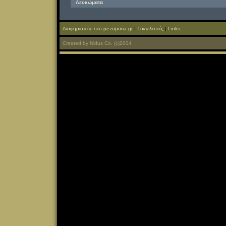
Λευκώματα
Διαφημιστείτε στο pezoporia.gr
|
Συντελεστές
|
Links
Created
by
Nidus Co.
(c)2004