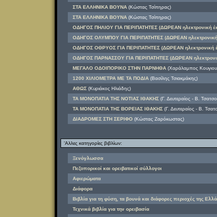
ΣΤΑ ΕΛΛΗΝΙΚΑ ΒΟΥΝΑ
(Κώστας Τσίπηρας)
ΣΤΑ ΕΛΛΗΝΙΚΑ ΒΟΥΝΑ
(Κώστας Τσίπηρας)
ΟΔΗΓΟΣ ΠΗΛΙΟΥ ΓΙΑ ΠΕΡΙΠΑΤΗΤΕΣ (ΔΩΡΕΑΝ ηλεκτρονική έ
ΟΔΗΓΟΣ ΟΛΥΜΠΟΥ ΓΙΑ ΠΕΡΙΠΑΤΗΤΕΣ (ΔΩΡΕΑΝ ηλεκτρονική
ΟΔΗΓΟΣ ΟΘΡΥΟΣ ΓΙΑ ΠΕΡΙΠΑΤΗΤΕΣ (ΔΩΡΕΑΝ ηλεκτρονική 
ΟΔΗΓΟΣ ΠΑΡΝΑΣΣΟΥ ΓΙΑ ΠΕΡΙΠΑΤΗΤΕΣ (ΔΩΡΕΑΝ ηλεκτρονι
ΜΕΓΑΛΟ ΟΔΟΙΠΟΡΙΚΟ ΣΤΗΝ ΠΑΡΝΗΘΑ
(Χαράλαμπος Κουγιουμ
1200 ΧΙΛΙΟΜΕΤΡΑ ΜΕ ΤΑ ΠΟΔΙΑ
(Βασίλης Τσιακμάκης)
ΑΘΩΣ
(Κυριάκος Ηλιάδης)
ΤΑ ΜΟΝΟΠΑΤΙΑ ΤΗΣ ΝΟΤΙΑΣ ΙΘΑΚΗΣ
(Γ. Δευτεραίος - Β. Τσατσ
ΤΑ ΜΟΝΟΠΑΤΙΑ ΤΗΣ ΒΟΡΕΙΑΣ ΙΘΑΚΗΣ
(Γ. Δευτεραίος - Β. Τσα
ΔΙΑΔΡΟΜΕΣ ΣΤΗ ΣΕΡΙΦΟ
(Κώστας Ζαρόκωστας)
'Αλλες κατηγορίες βιβλίων:
Ξενόγλωσσα
Πεζοπορικοί και ορειβατικοί σύλλογοι
Αφιερώματα
Διάφορα
Βιβλία για τη φύση, τα βουνά και διάφορες περιοχές της Ελλά
Τεχνικά βιβλία για την ορειβασία