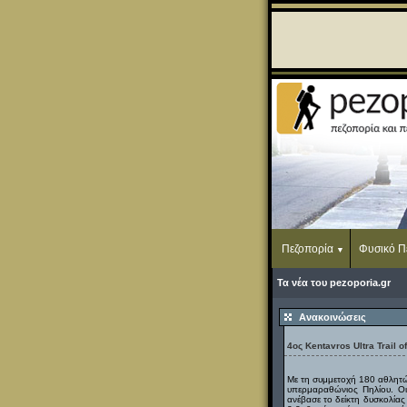
Πεζοπορία
Φυσικό Π
Τα νέα του pezoporia.gr
Ανακοινώσεις
4ος Kentavros Ultra Trail of
Με τη συμμετοχή 180 αθλητώ
υπερμαραθώνιος Πηλίου. Ο
ανέβασε το δείκτη δυσκολίας