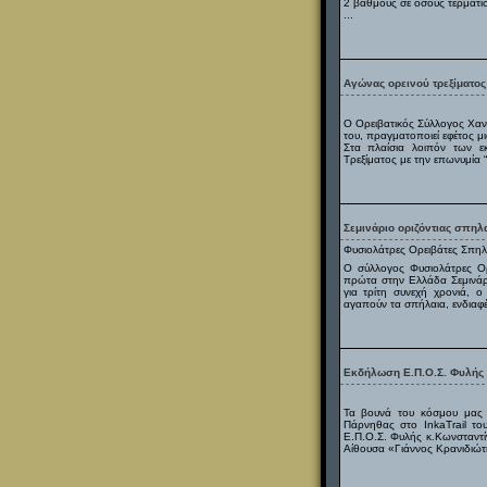
2 βαθμούς σε όσους τερματί
...
Αγώνας ορεινού τρεξίματος
Ο Ορειβατικός Σύλλογος Χαν
του, πραγματοποιεί εφέτος μι
Στα πλαίσια λοιπόν των 
Τρεξίματος με την επωνυμία 
Σεμινάριο οριζόντιας σπηλ
Φυσιολάτρες Ορειβάτες Σπηλ
Ο σύλλογος Φυσιολάτρες Ο
πρώτα στην Ελλάδα Σεμινάρια
για τρίτη συνεχή χρονιά, ο
αγαπούν τα σπήλαια, ενδιαφέ
Εκδήλωση Ε.Π.Ο.Σ. Φυλής 
Τα βουνά του κόσμου μας 
Πάρνηθας στο InkaTrail τ
Ε.Π.Ο.Σ. Φυλής κ.Κωνσταντ
Αίθουσα «Γιάννος Κρανιδιώτ