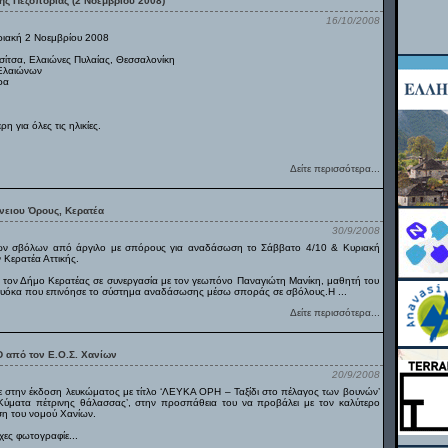
ής Πεζοπορίας (2 Νοεμβρίου 2008)
16/10/2008
ριακή 2 Νοεμβρίου 2008
ίτσα, Ελαιώνες Πυλαίας, Θεσσαλονίκη
Ελαιώνων
ρα
 για όλες τις ηλικίες.
Δείτε περισσότερα...
ειου Όρους, Κερατέα
30/9/2008
ων σβόλων από άργιλο με σπόρους για αναδάσωση το Σάββατο 4/10 & Κυριακή
 Κερατέα Αττικής.
τον Δήμο Κερατέας σε συνεργασία με τον γεωπόνο Παναγιώτη Μανίκη, μαθητή του
κα που επινόησε το σύστημα αναδάσωσης μέσω σποράς σε σβόλους.Η ...
Δείτε περισσότερα...
 από τον Ε.Ο.Σ. Χανίων
20/9/2008
στην έκδοση λευκώματος με τίτλο ‘ΛΕΥΚΑ ΟΡΗ – Ταξίδι στο πέλαγος των βουνών’
ο ‘Κύματα πέτρινης θάλασσας’, στην προσπάθεια του να προβάλει με τον καλύτερο
ση του νομού Χανίων.
ες φωτογραφίε...