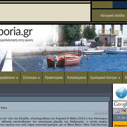
Κεντρική σελίδα
εριβάλλον
Σύλλογοι
Πρακτορεία
Καταλύματα
Εμπορικό Κέντρο
Ε
 Pilio
26/5/2010
::
Τα νέα 
ν απ’ όλη την Ελλάδα, ολοκληρώθηκε την Κυριακή 9 Μαΐου 2010 ο 4ος Κένταυρος
ι αθλητές ακολούθησαν την καινούργια χάραξη της διαδρομής, η οποία σαφώς
 του αγώνα που από πέρσι αποτελεί κριτήριο για το Mont Blanc Ultra Trail δίνοντας
Ανακοινώ