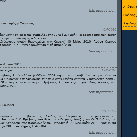
σουν.
Απόψεις 
Δείτε περισσότερα...
Ειδήσεις 
Αγγελίες (
 στο Φαράγγι Σαμαριάς
6/4/2010
ίων με την ευκαιρία της συμπλήρωσης 80 χρόνων ζωής και δράσης από την ίδρυση
α σειρά από ιδιαίτερες εκδηλώσεις.
εκδηλώσεων αυτών διοργανώνει την Κυριακή 30 Μαίου 2010, Αγώνα Ορεινού
“Samaria Run’’. Στην διοργάνωση αυτή μπορούν να ...
Δείτε περισσότερα...
αιολογίας 2010
αιολόγοι
19/2/2010
ρειβάτες Σπηλαιολόγοι (ΦΟΣ) το 2008 πήρε την πρωτοβουλία να οργανώσει τα
 Οριζόντιας Σπηλαιολογίας τα οποία είχαν μεγάλη επιτυχία. Συνεχίζοντας λοιπόν,
 ΦΟΣ διοργανώνει Σεμινάρια Οριζόντιας Σπηλαιολογίας, για όλους εκείνους που
ρονται να...
Δείτε περισσότερα...
- Ecuador
18/11/2009
ενώνουν: από τα βουνά της Ελλάδας στο Cotopaxi κι από τα μονοπάτια της
ου Ισημερινού Ο Πρόξενος του Ecuador κ.Γιώργος Μπέζης και Ο Πρόεδρος του
ίνος Καρδαράς σας προσκαλούν την Παρασκευή, 27 Νοεμβρίου 2009, ώρα 19.00
ης» ΥΠΕΞ, Ακαδημίας 1, ΑΘΗΝΑ ...
Δείτε περισσότερα...