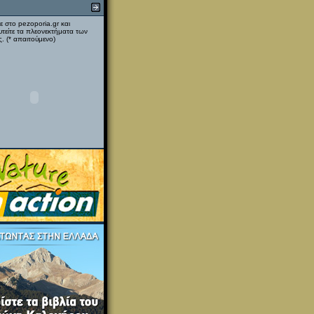
ε στο pezoporia.gr και
υτείτε τα πλεονεκτήματα των
. (* απαιτούμενο)