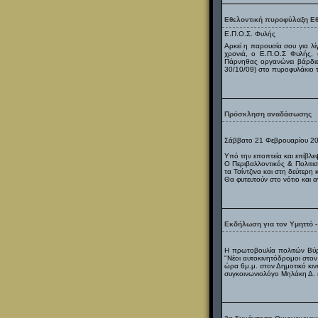
Εθελοντική πυροφύλαξη Ε
Ε.Π.Ο.Σ. Φυλής
Αρκεί η παρουσία σου για λί
χρονιά, ο Ε.Π.Ο.Σ Φυλής, 
Πάρνηθας οργανώνει βάρδιες
30/10/09) στο πυροφυλάκιο τ
Πρόσκληση αναδάσωσης
Σάββατο 21 Φεβρουαρίου 2
Υπό την εποπτεία και επίβλ
Ο Περιβαλλοντικός & Πολιτ
τα Τσίντζινα και στη δεύτερη
Θα φυτευτούν στο νότιο και 
Εκδήλωση για τον Υμηττό -
Η πρωτοβουλία πολιτών Βύρ
"Νέοι αυτοκινητόδρομοι στον
ώρα 6μ.μ. στον Δημοτικό κιν
συγκοινωνιολόγο Μηλάκη Δ. κα