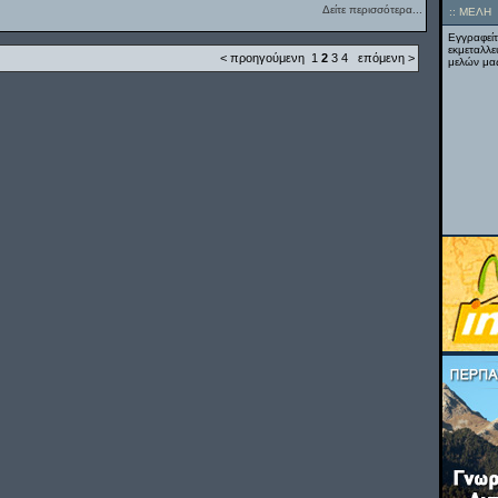
Δείτε περισσότερα...
::
ΜΕΛΗ
Εγγραφείτ
εκμεταλλε
< προηγούμενη
1
2
3
4
επόμενη >
μελών μας