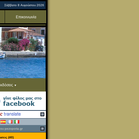
Σάββατο 8 Αυγούστου 2026
Επικοινωνία
κδόσεις
του pezoporia.gr
σεις (40)