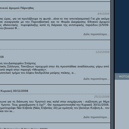
θνικού Δρυμού Πάρνηθας
4/6/2009
γες ώρες, για να προλάβουμε τη φωτιά…είναι το πιο αποτελεσματικό Για μία ακόμα
σε συνεργασία με την Πυροσβεστική και το Φορέα Διαχείρισης Εθνικού Δρυμού
 εθελοντικής πυροφύλαξης κατά τη διάρκεια της αντιπυρικής περιόδου (1/5/09-
ου βουνού Φ...
Δείτε περισσότερα...
12/2/2009
008
εψη του Δασαρχείου Σπάρτης
ιστικός Σύλλογος Τσιντζίνων προχωρά στην 4η προσπάθεια αναδάσωσης γύρω από
 κατά σειρά στην περιοχή «Μουριάς».
ανατολικό τμήμα του λόφου δενδρύλλια μαύρης πεύκης, α...
::
ΦΩΤΟΔ
Δείτε περισσότερα...
 Κυριακή 30/11/2008
25/11/2008
ωνα για τη διάσωση του Υμηττού σας καλεί στην ενημέρωση - συζήτηση με θέμα
 Υμηττο. Τους χρειαζόμαστε ή όχι?". Θα πραγματοποιηθεί την Κυριακή 30/11/2008,
ηματογράφο Νέα Ελβετία (Νέας Ελβετίας 34) με ομιλητές τον βιολόγο Κοζάνη Δ., τον
ι τον εκ...
Δείτε περισσότερα...