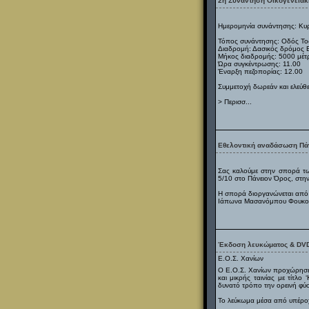
2η Συνάντηση Οικογενειακ
Ημερομηνία συνάντησης: Κυ
Τόπος συνάντησης: Οδός Τοσ
Διαδρομή: Δασικός δρόμος 
Μήκος διαδρομής: 5000 μέτ
Ώρα συγκέντρωσης: 11.00
Έναρξη πεζοπορίας: 12.00
Συμμετοχή δωρεάν και ελεύθερη
> Περισσ...
Εθελοντική αναδάσωση Πάν
Σας καλούμε στην σπορά τ
5/10 στο Πάνειον Όρος, στην
Η σπορά διοργανώνεται από 
Ιάπωνα Μασανόμπου Φουκουό
Έκδοση λευκώματος & DVD
Ε.Ο.Σ. Χανίων
Ο Ε.Ο.Σ. Χανίων προχώρησε 
και μικρής ταινίας με τίτλ
δυνατό τρόπο την ορεινή φύ
Το λεύκωμα μέσα από υπέροχ