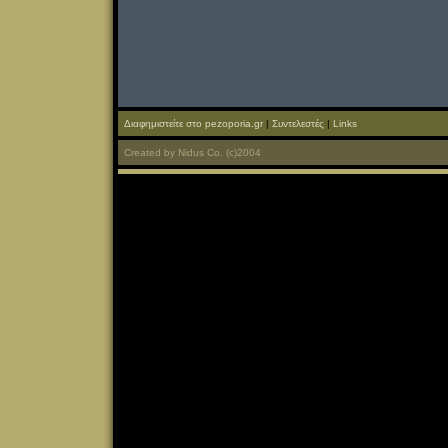
Διαφημιστείτε στο pezoporia.gr
|
Συντελεστές
|
Links
Created
by
Nidus Co.
(c)2004