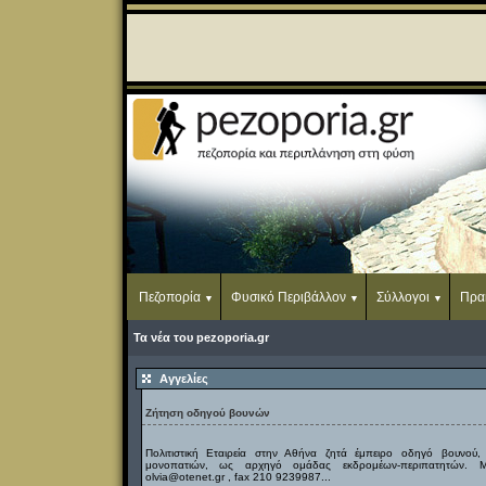
Πεζοπορία
Φυσικό Περιβάλλον
Σύλλογοι
Πρα
Τα νέα του pezoporia.gr
Αγγελίες
Ζήτηση οδηγού βουνών
Πολιτιστική Εταιρεία στην Αθήνα ζητά έμπειρο οδηγό βουνού,
μονοπατιών, ως αρχηγό ομάδας εκδρομέων-περιπατητών. Με
olvia@otenet.gr , fax 210 9239987...