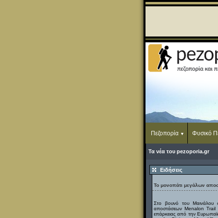
Πεζοπορία
Φυσικό Π
Τα νέα του pezoporia.gr
Ειδήσεις
Το μονοπάτι μεγάλων αποσ
Στο βουνό του Μαινάλου 
αποστάσεων Menalon Trail 
επάρκειας από την Ευρωπαϊ