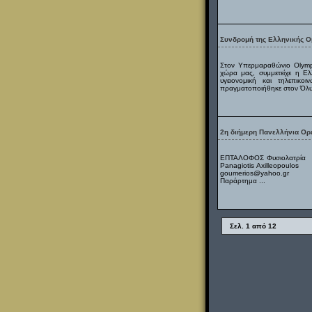
Συνδρομή της Ελληνικής Ο
Στον Υπερμαραθώνιο Olympu
χώρα μας, συμμετείχε η Ελ
υγειονομική και τηλεπικ
πραγματοποιήθηκε στον Όλυμπο
2η διήμερη Πανελλήνια Ο
ΕΠΤΑΛΟΦΟΣ Φυσιολατρία Ορ
Panagiotis Axill
goumerios@yah
Παράρτημα ...
Σελ. 1 από 12