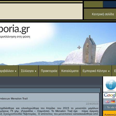
Κεντρική σελίδα
εριβάλλον
Σύλλογοι
Πρακτορεία
Καταλύματα
Εμπορικό Κέντρο
Ε
τάσεων Menalon Trail
22/4/2015
::
Τα νέα 
σχεδιάσθηκε και ολοκληρώθηκε τον Απρίλιο του 2015 το μονοπάτι μεγάλων
μήκους 75 χλμ. (Λαγκάδια – Στεμνίτσα). Το Menalon Trail έχει πάρει έγκριση
κή Συνομοσπονδία Πεζοπορίας. Ο ιστότοπος του μονοπατιού κατασκευάσθηκε από
Ανακοινώσ