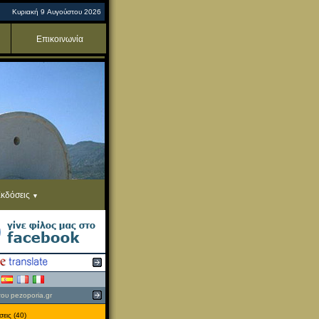
Κυριακή 9 Αυγούστου 2026
Επικοινωνία
κδόσεις
του pezoporia.gr
εις (40)