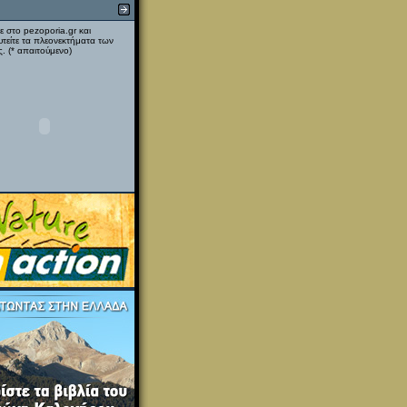
ε στο pezoporia.gr και
υτείτε τα πλεονεκτήματα των
. (* απαιτούμενο)