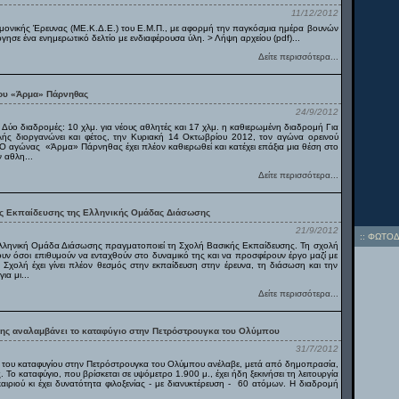
11/12/2012
ημονικής Έρευνας (ΜΕ.Κ.Δ.Ε.) του Ε.Μ.Π., με αφορμή την παγκόσμια ημέρα βουνών
γησε ένα ενημερωτικό δελτίο με ενδιαφέρουσα ύλη. > Λήψη αρχείου (pdf)...
Δείτε περισσότερα...
ου «Άρμα» Πάρνηθας
24/9/2012
ύο διαδρομές: 10 χλμ. για νέους αθλητές και 17 χλμ. η καθιερωμένη διαδρομή Για
ς διοργανώνει και φέτος, την Κυριακή 14 Οκτωβρίου 2012, τον αγώνα ορεινού
αγώνας «Άρμα» Πάρνηθας έχει πλέον καθιερωθεί και κατέχει επάξια μια θέση στο
 αθλη...
Δείτε περισσότερα...
ς Εκπαίδευσης της Ελληνικής Ομάδας Διάσωσης
21/9/2012
::
ΦΩΤΟΔ
 Ελληνική Ομάδα Διάσωσης πραγματοποιεί τη Σχολή Βασικής Εκπαίδευσης. Τη σχολή
 όσοι επιθυμούν να ενταχθούν στο δυναμικό της και να προσφέρουν έργο μαζί με
 Σχολή έχει γίνει πλέον θεσμός στην εκπαίδευση στην έρευνα, τη διάσωση και την
α μι...
Δείτε περισσότερα...
ς αναλαμβάνει το καταφύγιο στην Πετρόστρουγκα του Ολύμπου
31/7/2012
ς του καταφυγίου στην Πετρόστρουγκα του Ολύμπου ανέλαβε, μετά από δημοπρασία,
ο καταφύγιο, που βρίσκεται σε υψόμετρο 1.900 μ., έχει ήδη ξεκινήσει τη λειτουργία
αιριού κι έχει δυνατότητα φιλοξενίας - με διανυκτέρευση - 60 ατόμων. Η διαδρομή