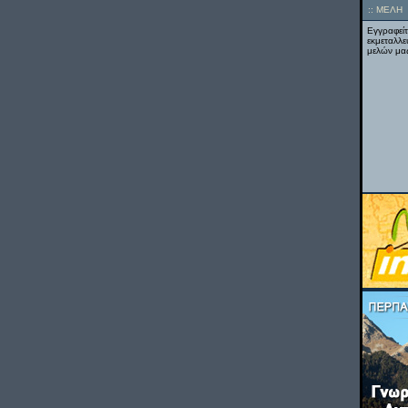
::
ΜΕΛΗ
Εγγραφείτ
εκμεταλλε
μελών μας