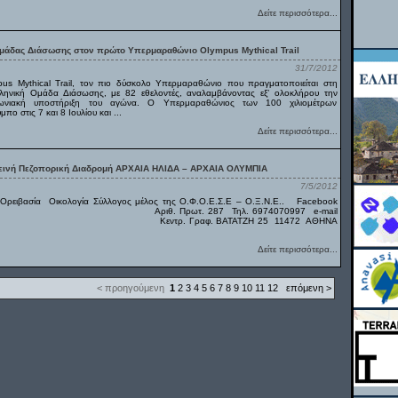
Δείτε περισσότερα...
μάδας Διάσωσης στον πρώτο Υπερμαραθώνιο Olympus Mythical Trail
31/7/2012
s Mythical Trail, τον πιο δύσκολο Υπερμαραθώνιο που πραγματοποιείται στη
ληνική Ομάδα Διάσωσης, με 82 εθελοντές, αναλαμβάνοντας εξ’ ολοκλήρου την
οινωνιακή υποστήριξη του αγώνα. Ο Υπερμαραθώνιος των 100 χιλιομέτρων
 στις 7 και 8 Ιουλίου και ...
Δείτε περισσότερα...
ρεινή Πεζοπορική Διαδρομή ΑΡΧΑΙΑ ΗΛΙΔΑ – ΑΡΧΑΙΑ ΟΛΥΜΠΙΑ
7/5/2012
ειβασία Οικολογία Σύλλογος μέλος της Ο.Φ.Ο.Ε.Σ.Ε – Ο.Ξ.Ν.Ε.. Facebook
eopoulos Αριθ. Πρωτ. 287 Τηλ. 6974070997 e-mail
oo.gr Κεντρ. Γραφ. ΒΑΤΑΤΖΗ 25 11472 ΑΘΗΝΑ
Δείτε περισσότερα...
< προηγούμενη
1
2
3
4
5
6
7
8
9
10
11
12
επόμενη >