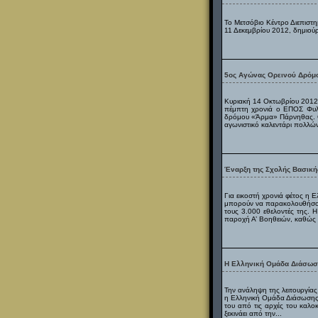
Το Μετσόβιο Κέντρο Διεπιστ
11 Δεκεμβρίου 2012, δημιούρ
5ος Αγώνας Ορεινού Δρόμ
Κυριακή 14 Οκτωβρίου 2012 Δ
πέμπτη χρονιά ο ΕΠΟΣ Φυλή
δρόμου «Άρμα» Πάρνηθας. Ο 
αγωνιστικό καλεντάρι πολλών
Έναρξη της Σχολής Βασική
Για εικοστή χρονιά φέτος η
μπορούν να παρακολουθήσουν
τους 3.000 εθελοντές της. Η
παροχή Α’ Βοηθειών, καθώς γι
Η Ελληνική Ομάδα Διάσωση
Την ανάληψη της λειτουργία
η Ελληνική Ομάδα Διάσωσης. Τ
του από τις αρχές του καλοκ
ξεκινάει από την...