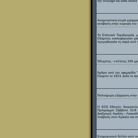
την AnaDigit και κάθε σελίδα τ
Αναμνηστική σειρά γραμμα
ανάβαση στην κορυφή του 
Τα Ελληνικά Ταχυδρομεία,
Ολύμπου, κυκλοφόρησαν μία
προμηθευτείτε τη σειρά από 
Όλυμπος - επέτειος 100 χ
Άρθρο από την εφημερίδα "
Όλυμπο το 1913. Δείτε το άρ
Πολυήμερη εξόρμηση στην
Ο ΕΟΣ Αθηνών διοργανώνε
Πρόγραμμα Σάββατο 31/8 Α
Διαδρομή: Αιγιάλη – Λαγκαδ
Ανάβαση στον Κρίκελο και επ
Ενημερωτικό δελτίο από τ