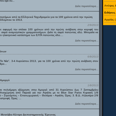
ου έχει δυ...
Απόψεις 
Δείτε περισσότερα...
Ειδήσεις 
τοσήμων από τα Ελληνικά Ταχυδρομεία για τα 100 χρόνια από την πρώτη
Αγγελίες (
Ολύμπου το 1913.
2/9/2013
 με αφορμή την επέτειο 100 χρόνων από την πρώτη ανάβαση στην κορυφή του
 σειρά αναμνηστικών γραμματοσήμων. Δείτε τη σειρά πατώντας εδώ. Μπορείτε να
το ηλεκτρονικό κατάστημα των ΕΛΤΑ πατώντας εδώ....
Δείτε περισσότερα...
ρόνων
6/8/2013
Τα Νέα", 3-4 Αυγούστου 2013, για τα 100 χρόνια από την πρώτη ανάβαση στον
θρο...
Δείτε περισσότερα...
 Αμοργό
1/8/2013
ι πολυήμερη εξόρμηση στην Αμοργό από 31 Αυγούστου έως 7 Σεπτεμβρίου
ναχώρηση από Πειραιά για την Αιγιάλη με το Blue Star Paros Κυριακή 1/9
ά – Στρούμπος – Επανωχωριανή – Θολάρια – Αιγιάλη. Ώρες: 3. Β.Δ.: Α Δευτέρα 2/9
ιστροφή. Ώρες: ...
Δείτε περισσότερα...
ο Μετσόβιο Κέντρο Διεπιστημονικής Έρευνας