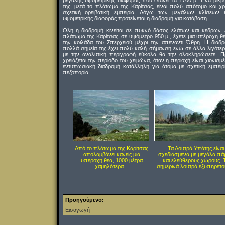
μεγάλης υψομετρικής διαφοράς που φτάνει τα 1700 μ. Ένα μικρ
της, μετά το πλάτωμα της Καρίτσας, είναι πολύ απότομο και χρε
σχετική ορειβατική εμπειρία. Λόγω των μεγάλων κλίσεων 
υψομετρικής διαφοράς προτείνεται η διαδρομή για κατάβαση.
Όλη η διαδρομή κινείται σε πυκνό δάσος ελάτων και κέδρων.
πλάτωμα της Καρίτσας, σε υψόμετρο 950 μ., έχετε μια υπέροχη θ
την κοιλάδα του Σπερχειού μέχρι την απέναντι Όθρη. Η διαδ
πολλά σημεία της έχει πολύ καλή σήμανση ενώ σε άλλα λιγότερ
με την αναλυτική περιγραφή εύκολα θα την ολοκληρώσετε. 
χρειάζεται την περίοδο του χειμώνα, όταν η περιοχή είναι χιονισμ
εντυπωσιακή διαδρομή κατάλληλη για άτομα με σχετική εμπειρ
πεζοπορία.
Από το πλάτωμα της Καρίτσας
Τα Λουτρά Υπάτης είναι
απολαμβάνει κανείς μια
σχεδιασμένα με μεγάλα πά
υπέροχη θέα, 1000 μέτρα
και ελεύθερους χώρους. 
χαμηλότερα...
σημερινά λουτρά εξυπηρετού
Προηγούμενο:
Εισαγωγή