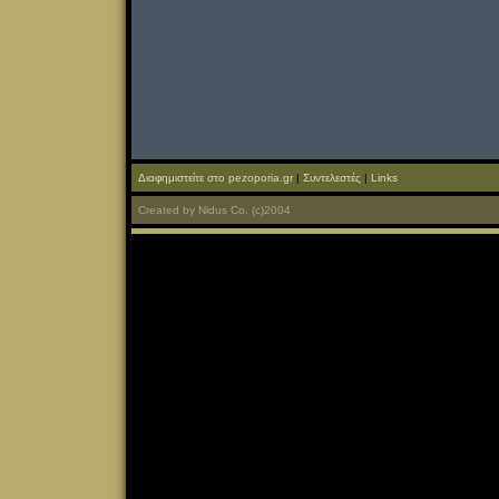
Διαφημιστείτε στο pezoporia.gr
|
Συντελεστές
|
Links
Created
by
Nidus Co.
(c)2004