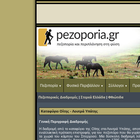
Πεζοπορία
Φυσικό Περιβάλλον
Σύλλογοι
Πρα
Πεζοπορικές Διαδρομές
|
Στερεά Ελλάδα
|
Φθιώτιδα
Καταφύγιο Οίτης - Λουτρά Υπάτης
Γενική Περιγραφή Διαδρομής
Η διαδρομή από το καταφύγιο της Οίτης στα Λουτρά Υπάτης, αποτε
εναλλακτική πρόταση επιστροφής για τον πεζοπόρο που θα γυρίσ
τα χωριά του κάμπου του Σπερχειού. Μία δύσκολη διαδρομή λ