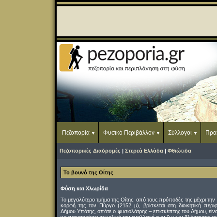
Πεζοπορία
Φυσικό Περιβάλλον
Σύλλογοι
Πρα
Πεζοπορικές Διαδρομές
|
Στερεά Ελλάδα
|
Φθιώτιδα
Το βουνό της Οίτης
Φύση και Χλωρίδα
Το μεγαλύτερο τμήμα της Οίτης, από τους πρόποδές της μέχρι την
κορφή της τον Πύργο (2152 μ), βρίσκεται στη διοικητική περιφ
Δήμου Υπάτης, οπότε ο φυσιολάτρης – επισκέπτης του Δήμου, είνα