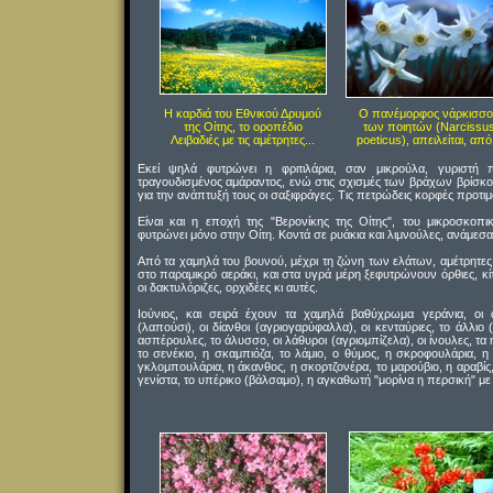
Η καρδιά του Εθνικού Δρυμού
Ο πανέμορφος νάρκισσο
της Οίτης, το οροπέδιο
των ποιητών (Narcissu
Λειβαδιές με τις αμέτρητες...
poeticus), απειλείται, από.
Εκεί ψηλά φυτρώνει η φριτιλάρια, σαν μικρούλα, γυριστή 
τραγουδισμένος αμάραντος, ενώ στις σχισμές των βράχων βρίσκο
για την ανάπτυξή τους οι σαξιφράγες. Τις πετρώδεις κορφές προτιμά 
Είναι και η εποχή της "Βερονίκης της Οίτης", του μικροσκο
φυτρώνει μόνο στην Οίτη. Κοντά σε ρυάκια και λιμνούλες, ανάμεσα
Από τα χαμηλά του βουνού, μέχρι τη ζώνη των ελάτων, αμέτρητες
στο παραμικρό αεράκι, και στα υγρά μέρη ξεφυτρώνουν όρθιες, κίτ
οι δακτυλόριζες, ορχιδέες κι αυτές.
Ιούνιος, και σειρά έχουν τα χαμηλά βαθύχρωμα γεράνια, οι 
(λαπούσι), οι δίανθοι (αγριογαρύφαλλα), οι κενταύριες, το άλλιο (
ασπέρουλες, το άλυσσο, οι λάθυροι (αγριομπίζελα), οι ίνουλες, τα ηλ
το σενέκιο, η σκαμπιόζα, το λάμιο, ο θύμος, η σκροφουλάρια, η 
γκλομπουλάρια, η άκανθος, η σκορτζονέρα, το μαρούβιο, η αραβίς, τ
γενίστα, το υπέρικο (βάλσαμο), η αγκαθωτή "μορίνα η περσική" με