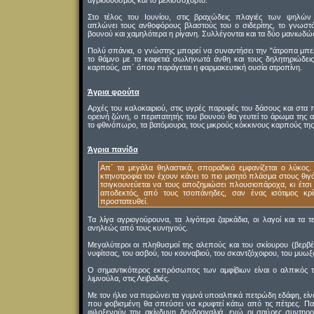
αγριοδυόσμος και το μελισσόχορτο.
Στο τέλος του Ιουνίου, στις βραχώδεις πλαγιές των ψηλών
απλώνει τους ανθοφόρους βλαστούς του ο σιδερίτης, το γνωστό
βουνού και χαμηλότερα η ρίγανη. Συλλέγονται και τα δύο μανιωδώ
Πολύ σπάνια, ο γνώστης μπορεί να συναντήσει την "άτροπα μπε
το θάμνο με τα καφετιά σωληνωτά άνθη και τους δηλητηριώδει
καρπούς, απ΄ όπου παράγεται η φαρμακευτική ουσία ατροπίνη.
Άγρια φρούτα
Αρχές του καλοκαιριού, στις υγρές παρυφές του δάσους και στ
ορεινή ζώνη, ο περιπατητής του βουνού θα γευτεί το άρωμα της 
το φθινόπωρο, τα βατόμουρα, τους μικρούς κόκκινους καρπούς της
Άγρια πανίδα
Απ΄ τα μεγάλα θηλαστικά, σποραδικά εμφανίζεται ο λύκος.
κτηνοτροφία τον έχουν κάνει το πιο μισητό πλάσμα στους θι
τσιγκουνεύεται να τους αποζημιώσει πλουσιοπάροχα, κι έτσι 
αποδεκτός, από τους τσοπάνηδες, σαν ένας ισότιμος κρ
προστατευθεί.
Τα λίγα αγριογούρουνα, τα λιγότερα ζαρκάδια, οι λαγοί και τα τ
ανηλεώς από τους κυνηγούς.
Μεγαλύτεροι οι πληθυσμοί της αλεπούς και του σκίουρου (βερβέ
νυφίτσας, του ασβού, του κουναβιού, του σκαντζόχοιρου, του μυω
Ο σημαντικότερος εκπρόσωπος των αμφίβιων είναι ο αλπικός τ
λιμνούλα, στις Λειβαδιές.
Με τον ήλιο να πυρώνει τα γυμνά υποαλπικά πετρώδη εδάφη, είνα
που φοβισμένη θα σπεύσει να κρυφτεί κάτω από τις πέτρες. Πα
φιλοξενούν την ακίνδυνη δενδρογαλιά, ενώ οι σαύρες συντηρ