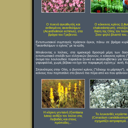
Ο πυκνά αγκαθωτός και
Ο κόκκινος κρίνος (Lili
ανθισμένος ακανθολίμων
chalcedonicum), στολίζει
(Acantholimon echinus), στα
δάση της Οίτης τον Ιούλι
βράχια του Γρεβενού.
Στον ψηλό βλαστό του..
Εντυπωσιακοί συμπαγείς πράσινοι όγκοι, πάνω σε βράχια κυρίω
"ακανθολίμων ο εχίνος" με τα ιώδη.
Μπαίνοντας ο Ιούλιος, στα ημισκιερά δροσερά μέρη των δασ
εντυπωσιακό στολίδι των ελληνικών βουνών, ο κόκκινος κρίνος ("
όνομα του λουλουδιού παραείναι ξενικό κι ακαταλαβίστικο για του
γαρυφαλλιά, χωρίς βέβαια να έχει την παραμικρή σχέση μ΄ αυτή. Κι
Σπανιότερος στην Οίτη, ο βυσσινί κρίνος ("λίλιουμ το μάρταγο"), 
κείνους που περπατάνε στο βουνό πιο πέρα από κει που φτάνουν 
Η κίτρινη γεντιανή (Gentiana
Το λευκανθές κεράστιο
lutea) ανθίζει τον Ιούλιο στις
(Cerastium candidissimum
Λειβαδιές και στους
σχηματίζει αστραφτερά..
πρόποδες...