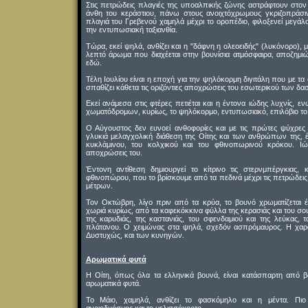
Στις πετρώδεις πλαγιές της υποαλπικής ζώνης αστράφτουν στον
άνθη του κεράστιου, πάνω στους ανοιχτόχρωμους γκριζοπράσι
πλαγιά του Γρεβενού χαμηλά μέχρι το οροπέδιο, φιλοξενεί μεγάλο
την εντυπωσιακή ταξιανθία.
Τώρα, εκεί ψηλά, ανθίζει και η "δάφνη η ολεοειδής" (λυκόνορο),
λεπτό άρωμα που διαχέεται στην βουνίσια ατμόσφαιρα, αποζημιώ
εδώ.
Τέλη Ιουλίου είναι η εποχή για την ψηλόκορμη διγιτάλη που με τ
σπαθίζει κάθετα τις οριζόντιες αποχρώσεις του εσωτερικού των δασ
Εκεί ανάμεσα στις φτέρες πετιέται και η έντονα ιώδης λυχνίς, 
χωματόδρομων, κυρίως, το ψηλόκορμο, εντυπωσιακό, επιλόβιο το
Ο Αύγουστος δεν ευνοεί ανθοφορίες και με τις πρώτες ψύχρες
γλυκιά μελαγχολική διάθεση της Οίτης και των ανθρώπων της, 
κυκλάμινου, του κολχικού και του φθινοπωρινού κρόκου. Ιώ
αποχρώσεις του.
Έντονη αντίθεση δημιουργεί το κίτρινο τις στερνμπέργκιας, κ
φθινοπώρου, που το βρίσκουμε από τα πεδινά μέχρι τις πετρώδει
μέτρων.
Τον Οκτώβρη, λίγο πριν από τα κρύα, το βουνό χρωματίζεται έ
χωριά κυρίως, από τα καφεκόκκινα φύλλα της κερασιάς και του σου
της καρυδιάς, της καστανιάς, του σφενδαμιού και της λεύκας, τ
πλάτανου. Ο χειμώνας στα ψηλά, σχεδόν ασπρόμαυρος. Η χαρ
Δυστυχώς, και των κυνηγών.
Αρωματικά φυτά
Η Οίτη, όπως όλα τα ελληνικά βουνά, είναι κατάσπαρτη από β
αρωματικά φυτά.
Το Μάιο, χαμηλά, ανθίζει το φασκόμηλο και η μέντα. Πι