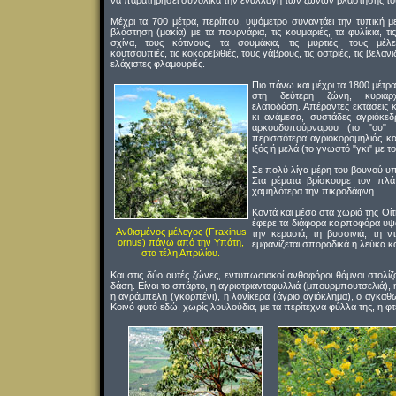
να παρατηρήσει συνολικά την εναλλαγή των ζωνών βλάστησης το
Μέχρι τα 700 μέτρα, περίπου, υψόμετρο συναντάει την τυπική μ
βλάστηση (μακία) με τα πουρνάρια, τις κουμαριές, τα φυλίκια, τις
σχίνα, τους κότινους, τα σουμάκια, τις μυρτιές, τους μέλε
κουτσουπιές, τις κοκορεβιθιές, τους γάβρους, τις οστριές, τις βελανιδ
ελάχιστες φλαμουριές.
Πιο πάνω και μέχρι τα 1800 μέτρ
στη δεύτερη ζώνη, κυριαρ
ελατοδάση. Απέραντες εκτάσεις 
κι ανάμεσα, συστάδες αγριόκεδ
αρκουδοπούρναρου (το "ου" 
περισσότερα αγριοκορομηλιάς κα
ιξός ή μελά (το γνωστό "γκι" με 
Σε πολύ λίγα μέρη του βουνού 
Στα ρέματα βρίσκουμε τον πλάτ
χαμηλότερα την πικροδάφνη.
Κοντά και μέσα στα χωριά της Οί
έφερε τα διάφορα καρποφόρα υψο
Ανθισμένος μέλεγος (Fraxinus
την κερασιά, τη βυσσινιά, τη ν
ornus) πάνω από την Υπάτη,
εμφανίζεται σποραδικά η λεύκα και
στα τέλη Απριλίου.
Και στις δύο αυτές ζώνες, εντυπωσιακοί ανθοφόροι θάμνοι στολίζ
δάση. Είναι το σπάρτο, η αγριοτριανταφυλλιά (μπουρμπουτσελιά),
η αγράμπελη (γκορπένι), η λονίκερα (άγριο αγιόκλημα), ο αγκαθ
Κοινό φυτό εδώ, χωρίς λουλούδια, με τα περίτεχνα φύλλα της, η φτ