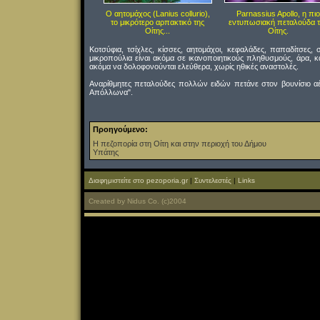
Ο αητομάχος (Lanius collurio),
Parnassius Apollo, η πιο
το μικρότερο αρπακτικό της
εντυπωσιακή πεταλούδα τ
Οίτης...
Οίτης.
Κοτσύφια, τσίχλες, κίσσες, αητομάχοι, κεφαλάδες, παπαδίτσες, 
μικροπούλια είναι ακόμα σε ικανοποιητικούς πληθυσμούς, άρα, κ
ακόμα να δολοφονούνται ελεύθερα, χωρίς ηθικές αναστολές.
Αναρίθμητες πεταλούδες πολλών ειδών πετάνε στον βουνίσιο α
Απόλλωνα".
Προηγούμενο:
Η πεζοπορία στη Οίτη και στην περιοχή του Δήμου
Υπάτης
Διαφημιστείτε στο pezoporia.gr
|
Συντελεστές
|
Links
Created
by
Nidus Co.
(c)2004