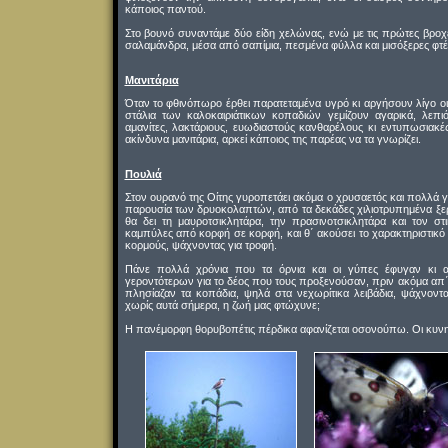
κάποιος παντού.
Στο βουνό συναντάμε δύο είδη χελώνας, ενώ με τις πρώτες βροχές
σαλαμάνδρα, μέσα από σαπίμια, πεσμένα φύλλα και μισόξερες φτέ
Μανιτάρια
Όταν το φθινόπωρο έρθει παρατεταμένα υγρό κι αργήσουν λίγο οι 
στάλια των καλοκαιριάτικων κοπαδιών γεμίζουν αγαρικά, λεπιό
αμανίτες, λακτάριους, ευωδιαστούς κανθαρέλους κι εντυπωσιακές
ακίνδυνα μανιτάρια, αρκεί κάποιος της παρέας να τα γνωρίζει.
Πουλιά
Στον ουρανό της Οίτης γυροπετάει ακόμα ο χρυσαετός και πολλά γ
παρουσία των δρυοκολαπτών, από τα δεκάδες χιλιοτρυπημένα ξε
θα δει τη μαυροτσικλητάρα, την πρασινοτσικλητάρα και τον σ
καμπύλες από κορφή σε κορφή, και θ΄ ακούσει το χαρακτηριστικό
κορμούς, ψάχνοντας για τροφή.
Πάνε πολλά χρόνια που τα όρνια και οι γύπες έφυγαν κι α
γεροντότερων για το δέος που τους προξενούσαν, πριν ακόμα απ΄ 
πλησίαζαν τα κοπάδια, ψηλά στα νεχωρίτικα λειβάδια, ψάχνοντα
χωρίς αυτά σήμερα, η ζωή μας φτώχυνε;
Η πανέμορφη θορυβοπέτις πέρδικα αφανίζεται οσονούπω. Οι κυνηγοί