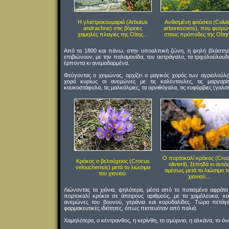
Η γλιστροκουμαριά (Arbutus
Ανθισμένη φούσκα (Colut
andrachne) στις βόρειες
arborescens), που φυτρώ
χαμηλές πλαγιές της Οίτης...
στους πρόποδες της Οίτης.
Από τα 1800 και πάνω, στην υποαλπική ζώνη, η ψηλή βλάστηση
επιβιώνουν, με την παλαμονίδα, τον αστράγαλο, τα τριχολούλουδ
έρποντα κι ανεμοδαρμένα.
Φεύγοντας ο χειμώνας, αρχίζει ο μαγικός χορός των αγριολού
χορό κυρίως οι ανεμώνες με τις καλέντουλες, τις μαργαρίτ
κουκοστάφυλα, τις μαλκόλμιες, τα ορνιθόγαλα, τις ευφόρβιες (γαλατσ
Ο πορτοκαλί κρόκος (Cro
Κρόκος ο βελούχειος (Crocus
olivierii), ξεπηδά κι αυτό
velouchensis) μετά το λιώσιμο
αμέσως μετά το λιώσιμο τ
του χιονιού.
χιονιού...
Λιώνοντας τα χιόνια, ψηλότερα, μέσα από το ποτισμένο αφράτο
πορτοκαλί κρόκοι σε άπειρους αριθμούς, με τα χαμόλευκα, και 
ανεμώνες του βουνού, γεράνια και κορυδαλίδες. Τώρα πετάγε
φαρμακευτικές ιδιότητες, όπως πιστευόταν από παλιά.
Χαμηλότερα, ο κέντρανθος, η κερίνθη, το σμύρνιο, η αλκάνα, το όν