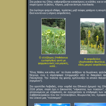
Στα ρυάκια της Οίτης καθρεφτίζονται κατακίτρινες οι κάλθες και οι
σειρά έχουν οι βιόλες. Κίτρινη, μοβ και άσπρη πανδαισία.
Στα λιγότερο ψαχνά εδάφη, τεράστιες μοβ τούφες φτιάχνει η αουμπρι
Εκεί κοντά και η κίτρινη ασφοδελίνη.
Ο ελλέβορος (Helleborus
Η ασφοδελίνη
cyclophyllus) φυτό με
(Asphodeline liburnica),
φαρμακευτικές και μαγικές,
είδος μικρού ασφόδελου
κατά...
Τέλος Μαΐου και κάτω απ΄ τα έλατα ανθίζουν τα δωρόνικα, ψηλόκ
Νεχώρι, ενώ η ατμόσφαιρα πλημμυρίζει από το διακριτικό άρ
Παναγίτσα). Την παλέτα της φύσης εμπλουτίζει το απαλό θαλασ
λησμόνει").
Στο οροπέδιο Λειβαδιές, στην καρδιά του Εθνικού Δρυμού της Οίτ
2116 μέτρα, σειρά έχει ο ξακουστός "νάρκισσος των ποιητών",
απειλούμενος με εξαφάνιση, αν συνεχιστούν οι επιδρομές των
Σαββατοκύριακου που τον πετσοκόβουν, θεωρώντας τον, προφανώ
του υλικού μας "πολιτισμού".