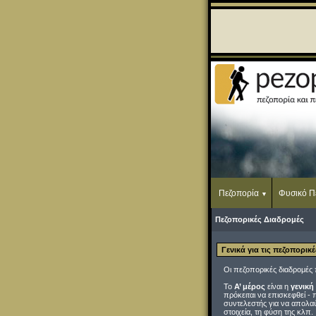
Πεζοπορία
Φυσικό Π
Πεζοπορικές Διαδρομές
Γενικά για τις πεζοπορικ
Οι πεζοπορικές διαδρομές 
Το
Α’ μέρος
είναι η
γενική
πρόκειται να επισκεφθεί - 
συντελεστής για να απολαύ
στοιχεία, τη φύση της κλπ.