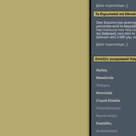
[
Δείτε περισσότερα...
]
Τα Ευρωπαϊκά καi Εθνικ
Στην Ευρώπη έχει αναπτυχ
μονοπάτια αυτά τα διαχειρί
http://www.era-ewv-ferp.o
της διαδρομής τους από το 
ξεκινούν από 2.000 χλμ. κ
[
Δείτε περισσότερα...
]
Επιλέξτε γεωγραφικό δια
Θράκη
Μακεδονία
Ήπειρος
Θεσσαλία
Στερεά Ελλάδα
Πελοπόννησος
Νησιά Ιονίου
Κυκλάδες
Δωδεκάνησα