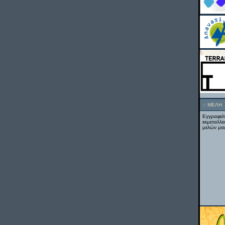
::
ΜΕΛΗ
Εγγραφείτ
εκμεταλλε
μελών μας