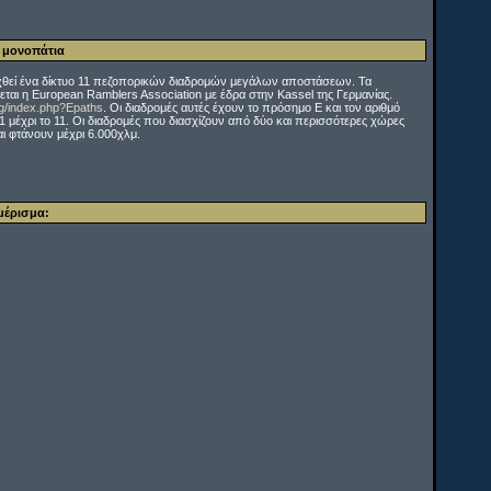
ά μονοπάτια
θεί ένα δίκτυο 11 πεζοπορικών διαδρομών μεγάλων αποστάσεων. Τα
ζεται η European Ramblers Association με έδρα στην Κassel της Γερμανίας.
rg/index.php?Epaths
. Οι διαδρομές αυτές έχουν το πρόσημο Ε και τον αριθμό
1 μέχρι το 11. Οι διαδρομές που διασχίζουν από δύο και περισσότερες χώρες
αι φτάνουν μέχρι 6.000χλμ.
μέρισμα: