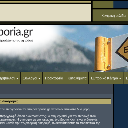
Κεντρική σελίδα
εριβάλλον
Σύλλογοι
Πρακτορεία
Καταλύματα
Εμπορικό Κέντρο
Ε
ές διαδρομές
που περιγράφονται στο pezoporia.gr αποτελούνται από δύο μέρη.
 περιγραφή
όπου ο αναγνώστης θα ενημερωθεί για την περιοχή που
περπατήσει. Η γνωριμία με μια περιοχή, ένα βουνό κλπ. είναι ο βασικός
σει κανείς την πεζοπορική διαδρομή, ανακαλύπτοντας τα πολιτιστικά της