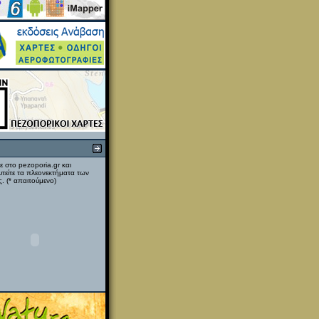
ε στο pezoporia.gr και
υτείτε τα πλεονεκτήματα των
. (* απαιτούμενο)