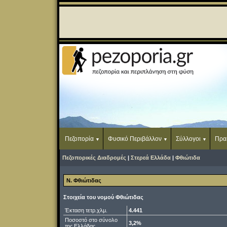
Πεζοπορία
Φυσικό Περιβάλλον
Σύλλογοι
Πρα
Πεζοπορικές Διαδρομές
|
Στερεά Ελλάδα
|
Φθιώτιδα
Ν. Φθιώτιδας
Στοιχεία του νομού Φθιώτιδας
Έκταση τετρ.χλμ.
4.
441
Ποσοστό στο σύνολο
3,2%
της Ελλάδας