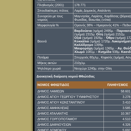
Πληθυσμός (2001)
178.771
Σπουδαιότερες πόλεις
Λαμία, Δομοκός, Αταλάντη
Συνορεύει με τους
Μαγνησίας, Λαρίσης, Καρδίτσας (βόρεια) 
νομούς
Φωκίδας, Βοιωτίας (νότια)
Μορφολογία %
Ορεινός 38% – Ημιορεινός 41% – Πεδι
Βαρδούσια
(τμήμα) 2495μ. -
Παρνασ
(τμήμα) 2315μ.
Οίτη
(τμήμα) 2152μ.
Οξιά
(τμήμα) 1926μ. -
Όθρυ
(τμήμα) 17
Βουνά
Κοκκάλια
(τμήμα) 1720μ.
Λυκομνήματ
Καλλίδρομο
1399μ.
Μαυροράχη
(τμήμα) 1365μ. -
Αγ. Θεό
Χλωμό
1081μ.
- Κνημίδα
938μ.
Κασιδ
Ποτάμια
Σπερχειός 80χλμ., Κηφισός (τμήμα), Ασ
Μήκος ακτών
210χλμ.
Ψηλότερο χωριό
Νεοχώρι 1240μ. στην Οίτη
Διοικητική διαίρεση νομού Φθιώτιδας
ΝΟΜΟΣ ΦΘΙΩΤΙΔΟΣ
ΠΛΗΘΥΣΜΟΣ
ΔΗΜΟΣ ΛΑΜΙΕΩΝ
58.601
ΔΗΜΟΣ ΑΓΙΟΥ ΓΕΩΡΓΙΟΥ ΤΥΜΦΡΗΣΤΟΥ
3.278
ΔΗΜΟΣ ΑΓΙΟΥ ΚΩΝΣΤΑΝΤΙΝΟΥ
3.410
ΔΗΜΟΣ ΑΜΦΙΚΛΕΙΑΣ
3.585
ΔΗΜΟΣ ΑΤΑΛΑΝΤΗΣ
10.367
ΔΗΜΟΣ ΓΟΡΓΟΠΟΤΑΜΟΥ
4.510
ΔΗΜΟΣ ΔΑΦΝΟΥΣΙΩΝ
4.326
ΔΗΜΟΣ ΔΟΜΟΚΟΥ
5.692