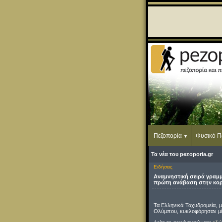
Πεζοπορία
Φυσικό Π
Τα νέα του pezoporia.gr
Ειδήσεις
Αναμνηστική σειρά γραμμ
πρώτη ανάβαση στην κορ
Τα Ελληνικά Ταχυδρομεία, 
Ολύμπου, κυκλοφόρησαν μί