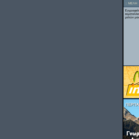
::
ΜΕΛΗ
Εγγραφείτ
εκμεταλλε
μελών μας