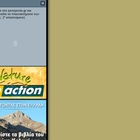
ε στο pezoporia.gr και
υτείτε τα πλεονεκτήματα των
. (* απαιτούμενο)