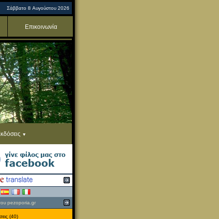
Σάββατο 8 Αυγούστου 2026
Επικοινωνία
κδόσεις
του pezoporia.gr
εις (40)