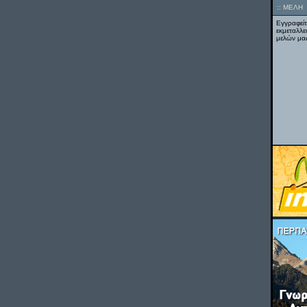
::
ΜΕΛΗ
Εγγραφείτ
εκμεταλλε
μελών μας