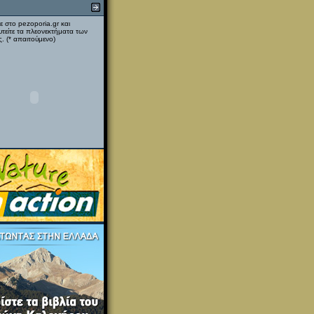
ε στο pezoporia.gr και
υτείτε τα πλεονεκτήματα των
. (* απαιτούμενο)