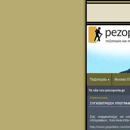
Πεζοπορία
Φυσικό Π
Τα νέα του pezoporia.gr
Ανακοινώσεις
ΣΥΓΚΕΝΤΡΩΣΗ ΥΠΟΓΡΑΦΩ
Σας παρακαλούμε να υπ
υπογραφών, που είναι στην 
http://www.gopetition.com/on