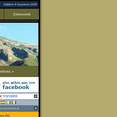
Σάββατο 8 Αυγούστου 2026
Επικοινωνία
κδόσεις
του pezoporia.gr
εις (40)