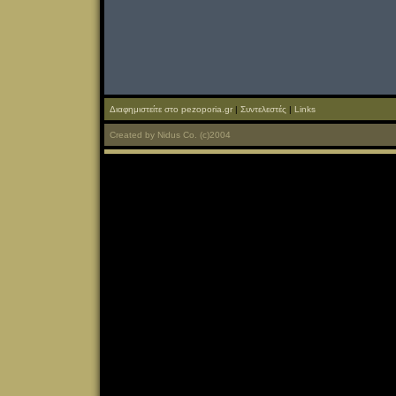
Διαφημιστείτε στο pezoporia.gr
|
Συντελεστές
|
Links
Created
by
Nidus Co.
(c)2004