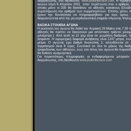
διοργάνωσης, στη διεύθυνση
www.psiloritisrace.com
. Η προθεσ
αγώνα λήγει 8 Απριλίου 2011 στην περίπτωση που ο αριθμός τ
οποίες μόνο οι 200 θα διατεθούν σε αθλητές κατοίκους Ελλάδα
συμπλήρωση του αριθμού των συμμετεχόντων. Επίσης μέσω της 
έχουν την δυνατότητα να πληροφορηθούν για τους όρους 
διοργανώνεται από την μη κερδοσκοπική εταιρεία «Αγώνας Ψηλορ
ΒΑΣΙΚΑ ΣΤΟΙΧΕΙΑ ΑΓΩΝΑ
Η εκκίνηση του αγώνα θα δοθεί την Κυριακή 29 Μαϊου στις 7.30 
αθλητές θα πρέπει να διανύσουν μια απόσταση τριάντα χιλιο
χιλιόμετρα ). Από αυτά τα 12 χλμ είναι σε χωμάτινη διαδρομή, 
άσφαλτο. Η υψομετρική διαφορά ανάβασης είναι 1247 μέτρα, ε
μέτρα. Ο αγώνας έχει βαθμό δυσκολίας 2, απευθύνεται σε έ
τερματισμού είναι 8 ώρες. Συνολικά σε όλο το μήκος της δι
τροφοδοσίας των αθλητών, ενώ στο τέλος του αγώνα θα παρατεθε
θα δοθούν αναμνηστικά.
Για περισσότερες πληροφορίες οι ενδιαφερόμενοι μπορούν 
διοργάνωσης, στη διεύθυνση
www.psiloritisrace.com