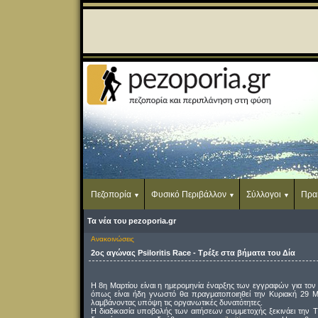
Πεζοπορία
Φυσικό Περιβάλλον
Σύλλογοι
Πρα
Τα νέα του pezoporia.gr
Ανακοινώσεις
2ος αγώνας Psiloritis Race - Τρέξε στα βήματα του Δία
Η 8η Μαρτίου είναι η ημερομηνία έναρξης των εγγραφών για τον
όπως είναι ήδη γνωστό θα πραγματοποιηθεί την Κυριακή 29 Μα
λαμβάνοντας υπόψη τις οργανωτικές δυνατότητες.
Η διαδικασία υποβολής των αιτήσεων συμμετοχής ξεκινάει την Τρ