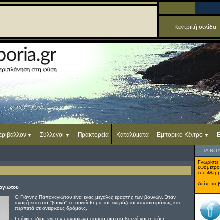
Κεντρική σελίδα
εριβάλλον
Σύλλογοι
Πρακτορεία
Καταλύματα
Εμπορικό Κέντρο
Ε
::
ΤΑ ΒΟ
Γνωρίστε 
υψόμετρο
του iMapp
Δείτε τα 
ναγιώτου
Ο Γιάννης Παπαναγιώτου είναι ένας μεγάλος εραστής των βουνών. Όταν
αναφέρεται στα ''βουνά'' το συναίσθημα του εκφράζεται παντοιοτρόπως και
περπατά σε ονειρικούς δρόμους.
Γράφει ο ίδιος για την μακραίωνη πορεία του στα βουνά και τη φύση.