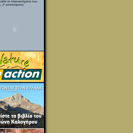
υτείτε τα πλεονεκτήματα των
. (* απαιτούμενο)