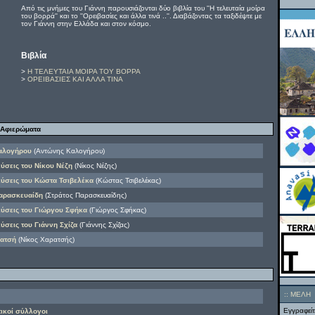
Από τις μνήμες του Γιάννη παρουσιάζονται δύο βιβλία του ''Η τελευταία μοίρα
του βορρά'' και το ''Ορειβασίες και άλλα τινά ..''. Διαβάζοντας τα ταξιδέψτε με
τον Γιάννη στην Ελλάδα και στον κόσμο.
Βιβλία
>
Η ΤΕΛΕΥΤΑΙΑ ΜΟΙΡΑ ΤΟΥ ΒΟΡΡΑ
>
ΟΡΕΙΒΑΣΙΕΣ ΚΑΙ ΑΛΛΑ ΤΙΝΑ
Αφιερώματα
Καλογήρου
(Αντώνης Καλογήρου)
εύσεις του Νίκου Νέζη
(Νίκος Νέζης)
ιεύσεις του Κώστα Τσιβελέκα
(Κώστας Τσιβελέκας)
Παρασκευαίδη
(Στράτος Παρασκευαίδης)
ιεύσεις του Γιώργου Σφήκα
(Γιώργος Σφήκας)
εύσεις του Γιάννη Σχίζα
(Γιάννης Σχίζας)
ρατσή
(Νίκος Χαρατσής)
::
ΜΕΛΗ
Εγγραφείτ
τικοί σύλλογοι