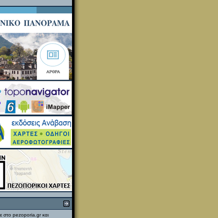
ε στο pezoporia.gr και