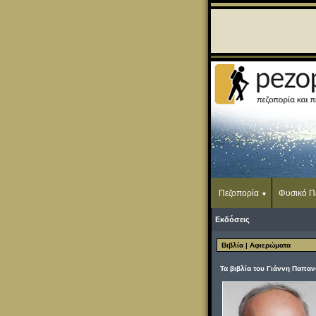
Πεζοπορία
Φυσικό Π
Εκδόσεις
Βιβλία
| Αφιερώματα
Τα βιβλία του Γιάννη Παπα