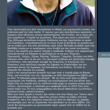
Στην προσωπική μου ζωή παντρεύτηκα τη Μαρία, μια χαρισματική γυναίκα, και
απέκτησα μαζί της τρία παιδιά. Ο πρώτος μου γιός είναι βιολόγος ερευνητής, ο
δεύτερος είναι ηθοποιός μόνιμα εγκατεστημένος στο Λονδίνο, και η κόρη μου
είναι αρχιτέκτων. Υπήρξα και χομπίστας. Ένα χόμπι μου ήταν η ιστιοπλοΐα.
Έχω δίπλωμα καπετάνιου ανοιχτής θαλάσσης και έχω περιπλεύσει τα νησιά
των Κυκλάδων, τα Δωδεκάνησα και τα Ιόνια νησιά με βοηθούς τη γυναίκα μου
και τα παιδιά μου. Και από καταδύσεις καλά πήγα. Βούτηξα σε βαθιά νερά στις
Μαλδίβες παρέα με τα σκυλόψαρα, στην Κούβα και στα νησιά του Αιγαίου.
Αλλά η πιο μεγάλη μου αγάπη υπήρξε η ορειβασία. Ανέβηκα στα περισσότερα
ελληνικά βουνά και διέσχισα τα ψηλότερα με τα σκι μου. Όλυμπος,
::
ΦΩΤΟΔ
Παρνασσός, Χελμός, Ζήρεια, Βελούχι, Ταΰγετος, Γκαμήλα, Σμόλικας και άλλα
πέρασαν κάτω από τα σκι μου. Στο εξωτερικό ανέβηκα στις ψηλότερες κορυφές
των Άλπεων, στην ψηλότερη κορυφή της Ευρώπης το Ελμπρούς του
Καυκάσου, στην ψηλότερη κορυφή της Αφρικής το Κιλιμάντζαρο και στο
ψηλότερο βουνό της Αμερικής την Ακονκάουα των Άνδεων. Σε αυτό το
τελευταίο δεν πάτησα την κορυφή.
Αλλά η πιο συναρπαστική εμπειρία που είχα ήταν η πορεία μέχρι το Βόρειο
Πόλο, μια αποστολή που την περιγράφω με κάθε λεπτομέρεια στο βιβλίο μου
με τίτλο ''Η τελευταία μοίρα του Βορρά''. Με τον τίτλο αυτό είναι το βιβλίο
αναρτημένο στο διαδίκτυο, ελεύθερο και συνοδευόμενο από ένα βίντεο που
δείχνει όλη την πορεία από τις ογδόντα εννέα μέχρι τις ενενήντα μοίρες βόρειο
πλάτος. Χρονολογικά, η τελευταία μου ορειβασία ήταν το 2010 όταν στην
ηλικία πλέον των 70 ετών αναρριχήθηκα στο βουνό Matterhorn των Άλπεων
(γαλλιστί Cervin, ιταλιστί Cervino).
Μετά από αυτό άρχισε η πτώση. Δεν ανήκω πια στην λέσχη των ''πάντα νέων'',
παραδέχομαι ότι είμαι γέρος αφού δεν μπορώ πλέον να ανέβω ούτε ένα
Λυκαβηττό, και η πιο ευχάριστη ασχολία μου είναι να ταξινομώ τις χιλιάδες
φωτογραφίες μου, και τις σημειώσεις που φιλοδοξώ να τις κάνω βιβλίο. Στο
οποίο θα καταχωρήσω με χρονολογική σειρά, μερικά από τα ταξίδια και τις
εμπειρίες μου.