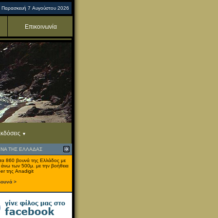
Παρασκευή 7 Αυγούστου 2026
Επικοινωνία
κδόσεις
ΥΝΑ ΤΗΣ ΕΛΛΑΔΑΣ
τα 860 βουνά της Ελλάδος με
 άνω των 500μ. με την βοήθεια
er της Anadigit
βουνά >