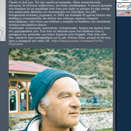
Γέμισα τη ζωή μου. Την έχω γεμίσει με εμπειρίες, άλλες συναρπαστικές,
άγνωστες σε πολλούς ανθρώπους, και άλλες συνηθισμένες. Η πρώτη εμπειρία
που θυμάμαι ότι με σημάδεψε ήταν όταν μου ήρθε το μήνυμα ότι είχα πετύχει
στις εισαγωγικές εξετάσεις του πολυτεχνείου τον Οκτώβριο του 195.
Αποφοίτησα πολιτικός μηχανικός το 1962 και δούλεψα 45 χρόνια άλλοτε σαν
ελεύθερος επαγγελματίας και άλλοτε σαν στέλεχος τεχνικών εταιριών,
εργοταξιάρχης, από όπου μου δόθηκε η ευκαιρία να διευθύνω την κατασκευή
ποικίλων και μεγάλων έργων.
Ξενοδοχεία, νοσοκομεία, εργοστάσια, πολυκατοικίες, δρόμοι και λιμάνια ήταν
στο χαρτοφυλάκιό μου. Ένα από τα τελευταία έργα που διεύθυνα ήταν η
μεταφορά της εκκλησίας των Αγίων Σαράντα στην Κηφισιά. Ούτε ένας ούτε
δύο, σαράντα άγιοι μεταφέρθηκαν με τη μία. Όποιος θέλει, μπορεί να δει πώς
έγινε η μεταφορά στο video 28',
https://www.youtube.com/watch?v=Pu-
Pfu21ymA
.