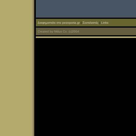
Διαφημιστείτε στο pezoporia.gr
|
Συντελεστές
|
Links
Created
by
Nidus Co.
(c)2004