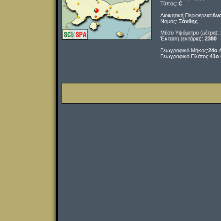
Τύπος:
C
Διοικητική Περιφέρεια:
Ανα
Νομός:
Ξάνθης
Μέσο Υψόμετρο (μέτρα):
Έκταση (εκτάρια):
2380
Γεωγραφικό Μήκος:
24o 
Γεωγραφικό Πλάτος:
41o 