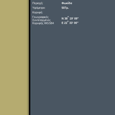
Περιοχή:
Φωκίδα
Υψόμετρο:
507μ.
Κορυφή:
Γεωγραφικές
o
Ν 38
19' 09''
Συντεταγμένες
o
Ε 22
33' 00''
Κορυφής WGS84