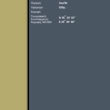
Περιοχή:
Λασίθι
Υψόμετρο:
520μ.
Κορυφή:
Γεωγραφικές
o
Ν 35
10' 15''
Συντεταγμένες
o
Ε 25
40' 46''
Κορυφής WGS84