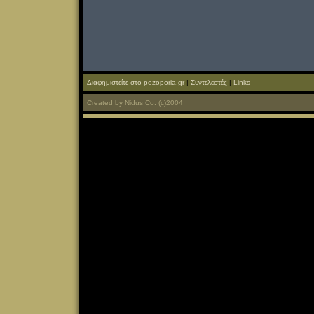
Διαφημιστείτε στο pezoporia.gr
|
Συντελεστές
|
Links
Created
by
Nidus Co.
(c)2004