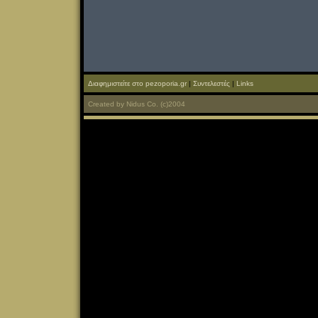
Διαφημιστείτε στο pezoporia.gr
|
Συντελεστές
|
Links
Created
by
Nidus Co.
(c)2004