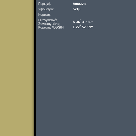
Περιοχή:
Λακωνία
Υψόμετρο:
521μ.
Κορυφή:
Γεωγραφικές
o
Ν 36
41' 39''
Συντεταγμένες
o
Ε 22
52' 59''
Κορυφής WGS84