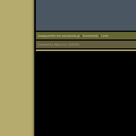
Διαφημιστείτε στο pezoporia.gr
|
Συντελεστές
|
Links
Created
by
Nidus Co.
(c)2004