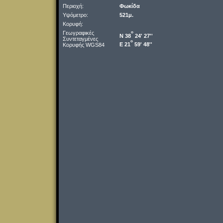
Περιοχή:
Φωκίδα
Υψόμετρο:
521μ.
Κορυφή:
Γεωγραφικές
o
Ν 38
24' 27''
Συντεταγμένες
o
Ε 21
59' 48''
Κορυφής WGS84