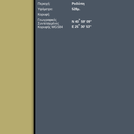
Περιοχή:
Ροδόπη
Υψόμετρο:
528μ.
Κορυφή:
Γεωγραφικές
o
Ν 40
59' 09''
Συντεταγμένες
o
Ε 25
30' 53''
Κορυφής WGS84