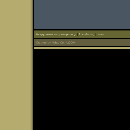
Διαφημιστείτε στο pezoporia.gr
|
Συντελεστές
|
Links
Created
by
Nidus Co.
(c)2004