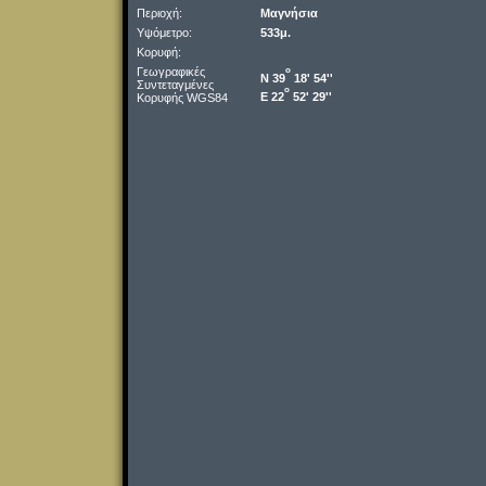
Περιοχή:
Μαγνήσια
Υψόμετρο:
533μ.
Κορυφή:
Γεωγραφικές
o
Ν 39
18' 54''
Συντεταγμένες
o
Ε 22
52' 29''
Κορυφής WGS84