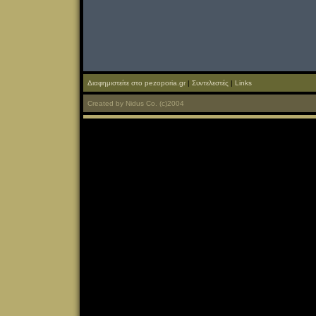
Διαφημιστείτε στο pezoporia.gr
|
Συντελεστές
|
Links
Created
by
Nidus Co.
(c)2004