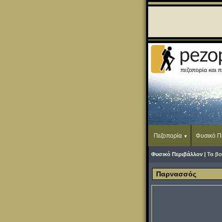
Πεζοπορία
Φυσικό Π
Φυσικό Περιβάλλον |
Τα βο
Παρνασσός