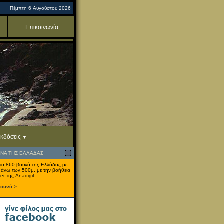
Πέμπτη 6 Αυγούστου 2026
Επικοινωνία
κδόσεις
ΥΝΑ ΤΗΣ ΕΛΛΑΔΑΣ
τα 860 βουνά της Ελλάδος με
 άνω των 500μ. με την βοήθεια
er της Anadigit
βουνά >