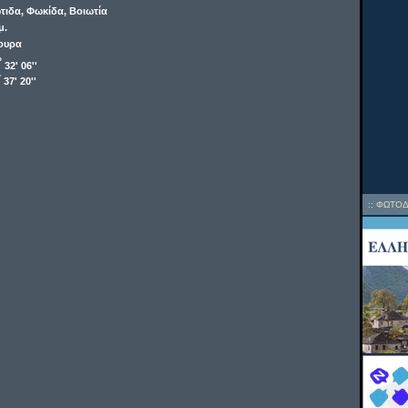
τιδα, Φωκίδα, Βοιωτία
μ.
ουρα
o
32' 06''
o
37' 20''
::
ΦΩΤΟΔ