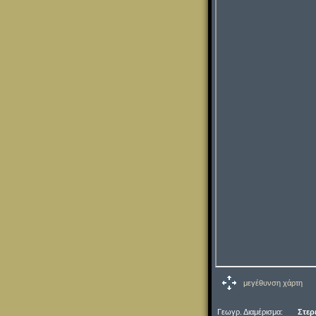
μεγέθυνση χάρτη
Γεωγρ. Διαμέρισμα:
Στερ