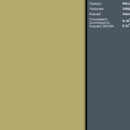
Περιοχή:
Φθιώ
Υψόμετρο:
2456
Κορυφή:
Λιάκ
Γεωγραφικές
Ν 38
Συντεταγμένες
Ε 22
Κορυφής WGS84