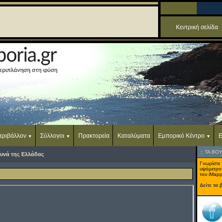
Κεντρική σελίδα
εριβάλλον
Σύλλογοι
Πρακτορεία
Καταλύματα
Εμπορικό Κέντρο
Ε
::
ΤΑ ΒΟ
υνά της Ελλάδας
Γνωρίστε 
υψόμετρο
του iMapp
Δείτε τα 