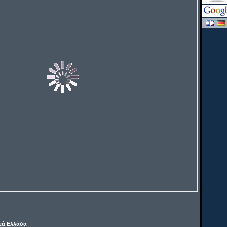
εά Ελλάδα