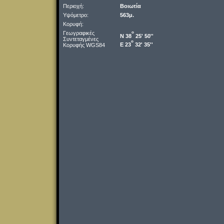
Περιοχή:
Βοιωτία
Υψόμετρο:
563μ.
Κορυφή:
Γεωγραφικές
o
Ν 38
25' 50''
Συντεταγμένες
o
Ε 23
32' 35''
Κορυφής WGS84