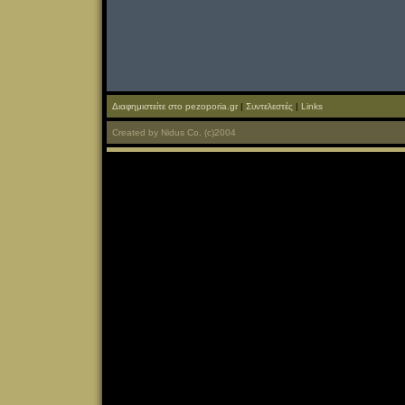
Διαφημιστείτε στο pezoporia.gr
|
Συντελεστές
|
Links
Created
by
Nidus Co.
(c)2004