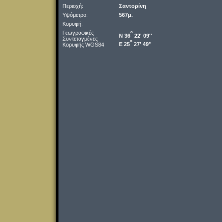
Περιοχή:
Σαντορίνη
Υψόμετρο:
567μ.
Κορυφή:
Γεωγραφικές
o
Ν 36
22' 09''
Συντεταγμένες
o
Ε 25
27' 49''
Κορυφής WGS84