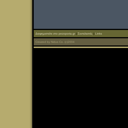
Διαφημιστείτε στο pezoporia.gr
|
Συντελεστές
|
Links
Created
by
Nidus Co.
(c)2004