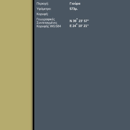
Περιοχή:
Γιούρα
Υψόμετρο:
573μ.
Κορυφή:
Γεωγραφικές
o
Ν 39
23' 57''
Συντεταγμένες
o
Ε 24
10' 21''
Κορυφής WGS84