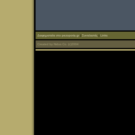
Διαφημιστείτε στο pezoporia.gr
|
Συντελεστές
|
Links
Created
by
Nidus Co.
(c)2004