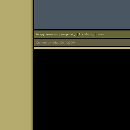
Διαφημιστείτε στο pezoporia.gr
|
Συντελεστές
|
Links
Created
by
Nidus Co.
(c)2004