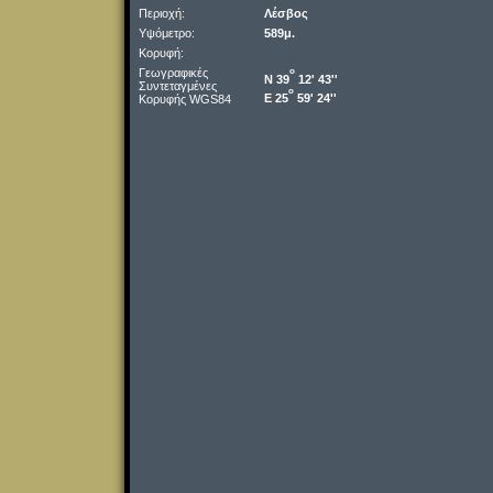
Περιοχή:
Λέσβος
Υψόμετρο:
589μ.
Κορυφή:
Γεωγραφικές
o
Ν 39
12' 43''
Συντεταγμένες
o
Ε 25
59' 24''
Κορυφής WGS84