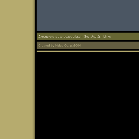
Διαφημιστείτε στο pezoporia.gr
|
Συντελεστές
|
Links
Created
by
Nidus Co.
(c)2004