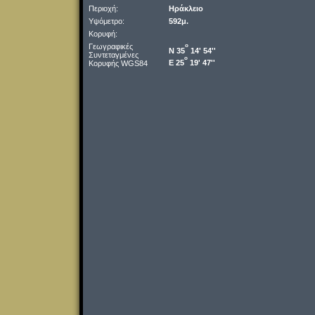
Περιοχή:
Ηράκλειο
Υψόμετρο:
592μ.
Κορυφή:
Γεωγραφικές
o
Ν 35
14' 54''
Συντεταγμένες
o
Ε 25
19' 47''
Κορυφής WGS84