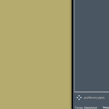
μεγέθυνση χάρτη
Γεωγρ. Διαμέρισμα:
Ήπει