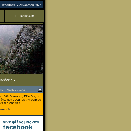
Παρασκευή 7 Αυγούστου 2026
Επικοινωνία
κδόσεις
ΥΝΑ ΤΗΣ ΕΛΛΑΔΑΣ
τα 860 βουνά της Ελλάδος με
 άνω των 500μ. με την βοήθεια
er της Anadigit
βουνά >