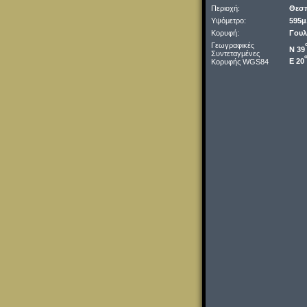
Περιοχή:
Θεσ
Υψόμετρο:
595μ
Κορυφή:
Γουλ
Γεωγραφικές
Ν 39
Συντεταγμένες
Ε 20
Κορυφής WGS84