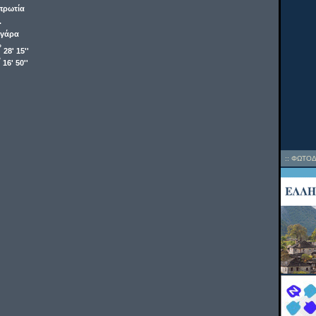
πρωτία
.
γάρα
o
28' 15''
o
16' 50''
::
ΦΩΤΟΔ