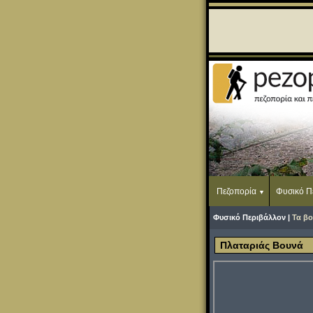
Πεζοπορία
Φυσικό Π
Φυσικό Περιβάλλον |
Τα βο
Πλαταριάς Βουνά