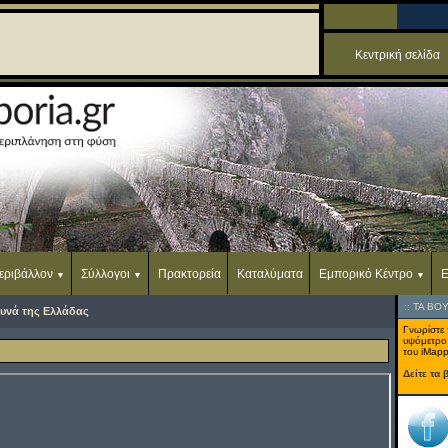
Κεντρική σελίδα
εριβάλλον
Σύλλογοι
Πρακτορεία
Καταλύματα
Εμπορικό Κέντρο
Ε
::
ΤΑ ΒΟ
υνά της Ελλάδας
Γνωρίστε 
υψόμετρο
του iMapp
Δείτε τα 