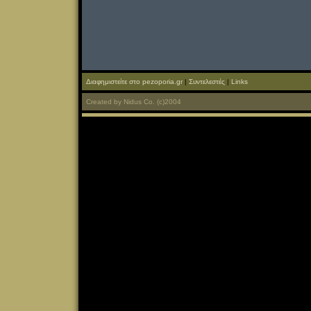
Διαφημιστείτε στο pezoporia.gr
|
Συντελεστές
|
Links
Created
by
Nidus Co.
(c)2004