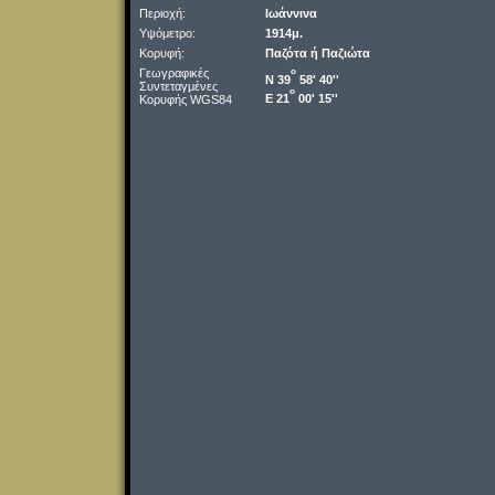
Περιοχή:
Ιωάννινα
Υψόμετρο:
1914μ.
Κορυφή:
Παζότα ή Παζιώτα
Γεωγραφικές
o
Ν 39
58' 40''
Συντεταγμένες
o
Ε 21
00' 15''
Κορυφής WGS84