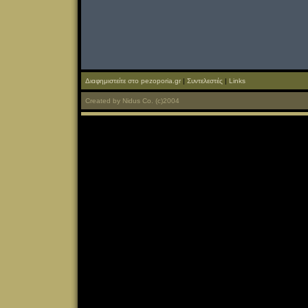
Διαφημιστείτε στο pezoporia.gr
|
Συντελεστές
|
Links
Created
by
Nidus Co.
(c)2004