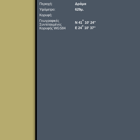
Περιοχή:
Δράμα
Υψόμετρο:
629μ.
Κορυφή:
Γεωγραφικές
o
Ν 41
10' 24''
Συντεταγμένες
o
Ε 24
10' 37''
Κορυφής WGS84