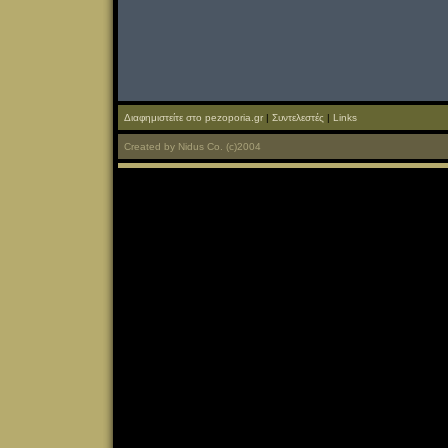
Διαφημιστείτε στο pezoporia.gr
|
Συντελεστές
|
Links
Created
by
Nidus Co.
(c)2004