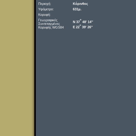
Περιοχή:
Κόρινθος
Υψόμετρο:
631μ.
Κορυφή:
Γεωγραφικές
o
Ν 37
48' 14''
Συντεταγμένες
o
Ε 22
39' 26''
Κορυφής WGS84