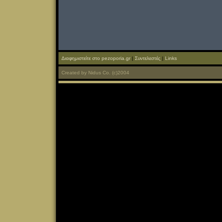
Διαφημιστείτε στο pezoporia.gr
|
Συντελεστές
|
Links
Created
by
Nidus Co.
(c)2004