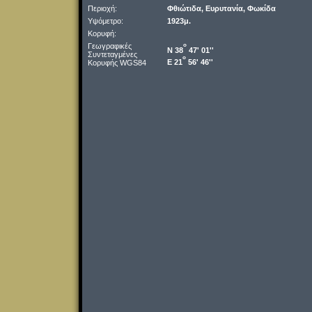
Περιοχή:
Φθιώτιδα, Ευρυτανία, Φωκίδα
Υψόμετρο:
1923μ.
Κορυφή:
Γεωγραφικές
o
Ν 38
47' 01''
Συντεταγμένες
o
Ε 21
56' 46''
Κορυφής WGS84