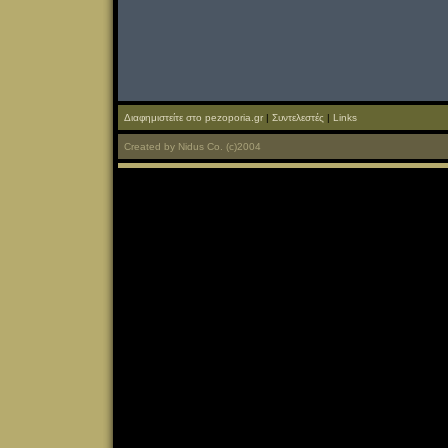
Διαφημιστείτε στο pezoporia.gr
|
Συντελεστές
|
Links
Created
by
Nidus Co.
(c)2004