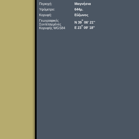
Περιοχή:
Μαγνήσια
Υψόμετρο:
644μ.
Κορυφή:
Εύζωνος
Γεωγραφικές
o
Ν 39
06' 21''
Συντεταγμένες
o
Ε 23
09' 18''
Κορυφής WGS84