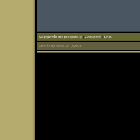
Διαφημιστείτε στο pezoporia.gr
|
Συντελεστές
|
Links
Created
by
Nidus Co.
(c)2004