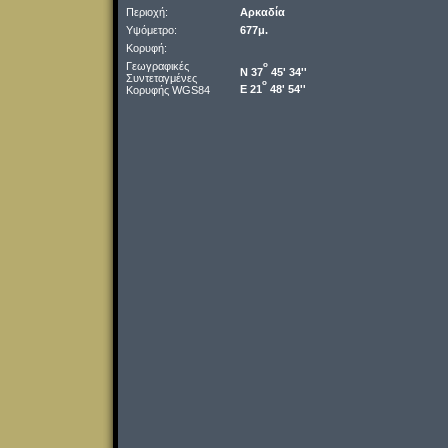
Περιοχή:
Αρκαδία
Υψόμετρο:
677μ.
Κορυφή:
Γεωγραφικές
o
Ν 37
45' 34''
Συντεταγμένες
o
Ε 21
48' 54''
Κορυφής WGS84