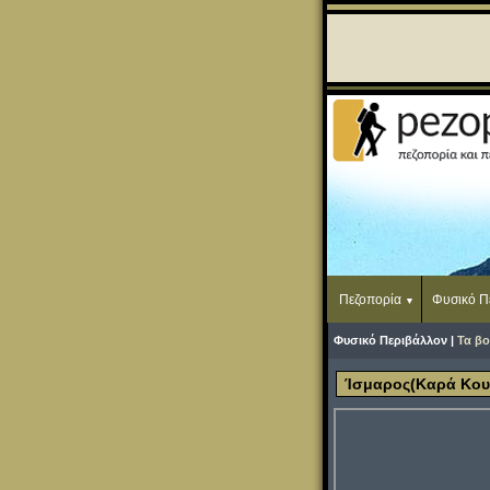
Πεζοπορία
Φυσικό Π
Φυσικό Περιβάλλον |
Τα βο
Ίσμαρος(Καρά Κους