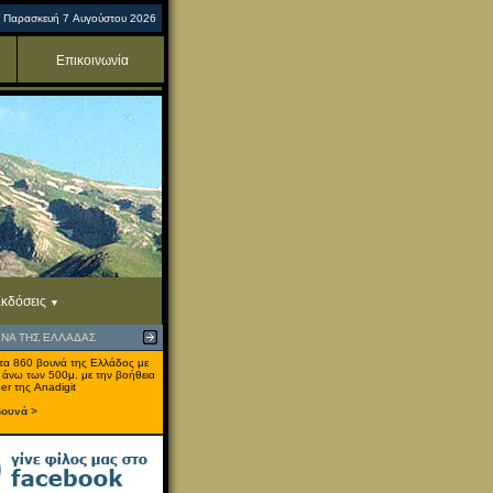
Παρασκευή 7 Αυγούστου 2026
Επικοινωνία
κδόσεις
ΥΝΑ ΤΗΣ ΕΛΛΑΔΑΣ
τα 860 βουνά της Ελλάδος με
 άνω των 500μ. με την βοήθεια
er της Anadigit
βουνά >