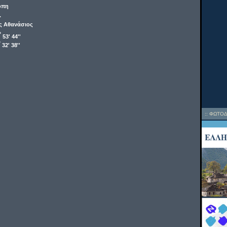
όπη
.
ς Αθανάσιος
o
53' 44''
o
32' 38''
::
ΦΩΤΟΔ