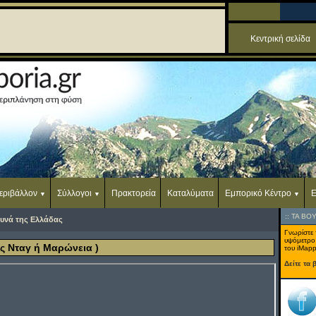
Κεντρική σελίδα
εριβάλλον
Σύλλογοι
Πρακτορεία
Καταλύματα
Εμπορικό Κέντρο
Ε
::
ΤΑ ΒΟ
υνά της Ελλάδας
Γνωρίστε 
υψόμετρο
 Νταγ ή Μαρώνεια )
του iMapp
Δείτε τα 