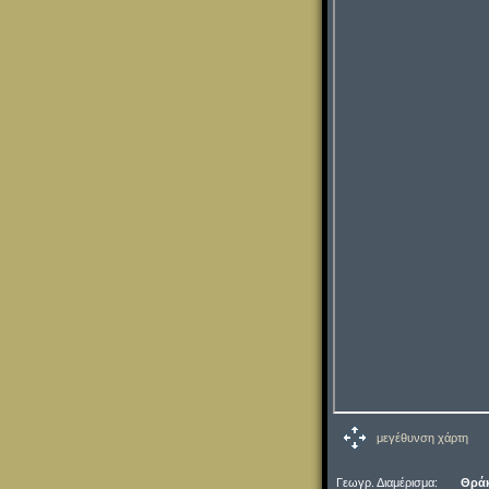
μεγέθυνση χάρτη
Γεωγρ. Διαμέρισμα:
Θρά