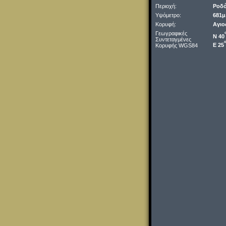
Περιοχή:
Ροδ
Υψόμετρο:
681μ
Κορυφή:
Αγιο
Γεωγραφικές
Ν 40
Συντεταγμένες
Ε 25
Κορυφής WGS84