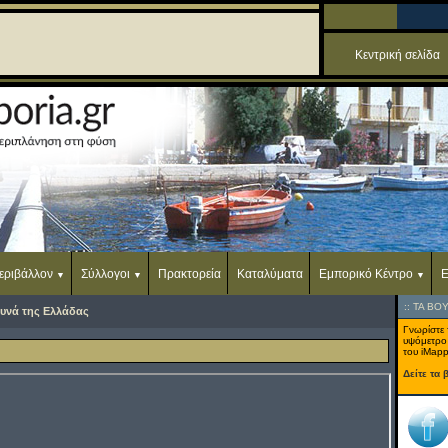
Κεντρική σελίδα
εριβάλλον
Σύλλογοι
Πρακτορεία
Καταλύματα
Εμπορικό Κέντρο
Ε
::
ΤΑ ΒΟ
υνά της Ελλάδας
Γνωρίστε 
υψόμετρο
του iMapp
Δείτε τα 