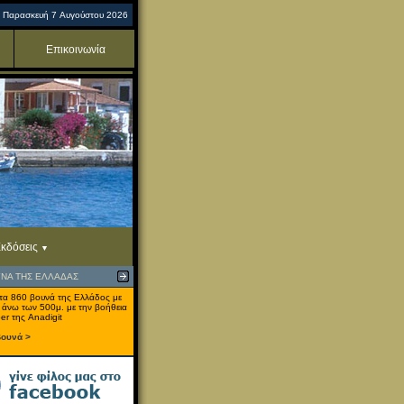
Παρασκευή 7 Αυγούστου 2026
Επικοινωνία
κδόσεις
ΥΝΑ ΤΗΣ ΕΛΛΑΔΑΣ
τα 860 βουνά της Ελλάδος με
 άνω των 500μ. με την βοήθεια
er της Anadigit
βουνά >