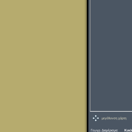
μεγέθυνση χάρτη
Γεωγρ. Διαμέρισμα:
Κυκλ