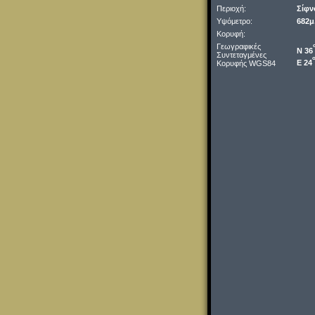
Περιοχή:
Σίφν
Υψόμετρο:
682μ
Κορυφή:
Γεωγραφικές
Ν 36
Συντεταγμένες
Ε 24
Κορυφής WGS84