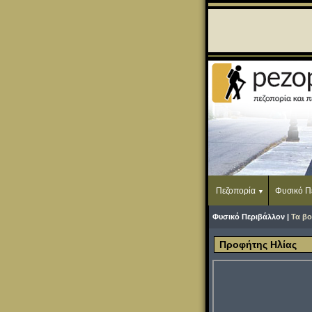
Πεζοπορία
Φυσικό Π
Φυσικό Περιβάλλον |
Τα βο
Προφήτης Ηλίας