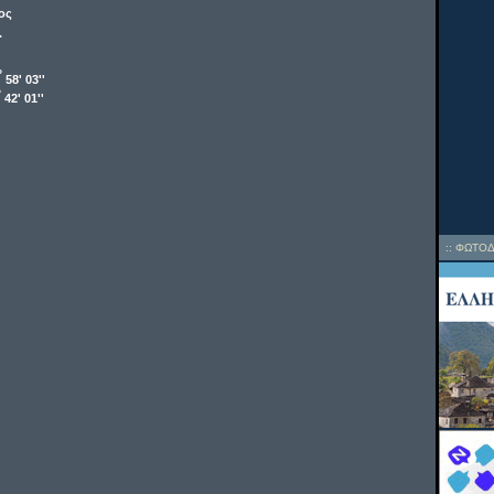
ος
.
o
58' 03''
o
42' 01''
::
ΦΩΤΟΔ