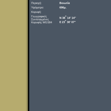
Περιοχή:
Βοιωτία
Υψόμετρο:
696μ.
Κορυφή:
Γεωγραφικές
o
Ν 38
14' 14''
Συντεταγμένες
o
Ε 23
30' 07''
Κορυφής WGS84