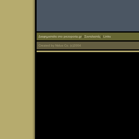
Διαφημιστείτε στο pezoporia.gr
|
Συντελεστές
|
Links
Created
by
Nidus Co.
(c)2004