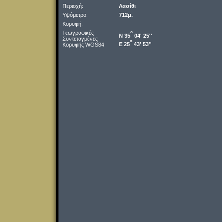
Περιοχή:
Λασίθι
Υψόμετρο:
712μ.
Κορυφή:
Γεωγραφικές
o
Ν 35
04' 25''
Συντεταγμένες
o
Ε 25
43' 53''
Κορυφής WGS84