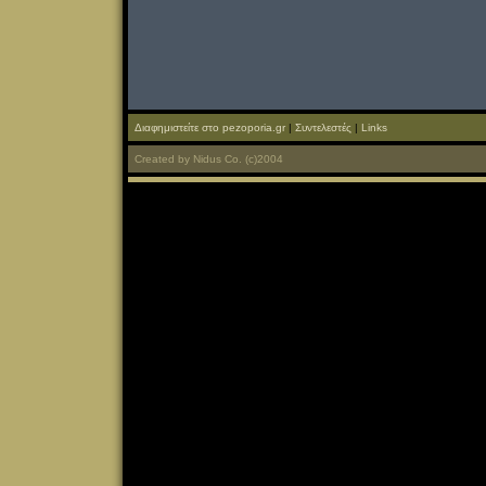
Διαφημιστείτε στο pezoporia.gr
|
Συντελεστές
|
Links
Created
by
Nidus Co.
(c)2004