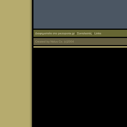
Διαφημιστείτε στο pezoporia.gr
|
Συντελεστές
|
Links
Created
by
Nidus Co.
(c)2004