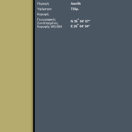
Περιοχή:
Λασίθι
Υψόμετρο:
715μ.
Κορυφή:
Γεωγραφικές
o
Ν 35
04' 07''
Συντεταγμένες
o
Ε 26
04' 04''
Κορυφής WGS84