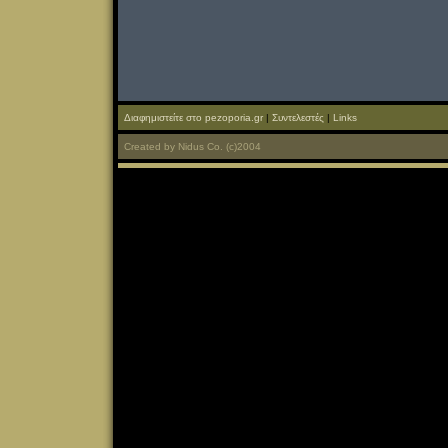
Διαφημιστείτε στο pezoporia.gr
|
Συντελεστές
|
Links
Created
by
Nidus Co.
(c)2004