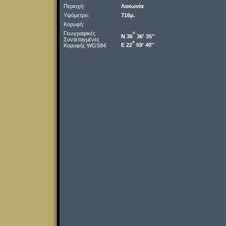
Περιοχή:
Λακωνία
Υψόμετρο:
716μ.
Κορυφή:
Γεωγραφικές
o
Ν 36
36' 35''
Συντεταγμένες
o
Ε 22
59' 40''
Κορυφής WGS84