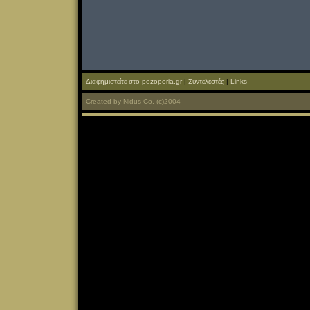
Διαφημιστείτε στο pezoporia.gr
|
Συντελεστές
|
Links
Created
by
Nidus Co.
(c)2004