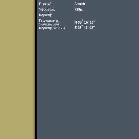
Περιοχή:
Λασίθι
Υψόμετρο:
719μ.
Κορυφή:
Γεωγραφικές
o
Ν 35
15' 16''
Συντεταγμένες
o
Ε 25
41' 02''
Κορυφής WGS84