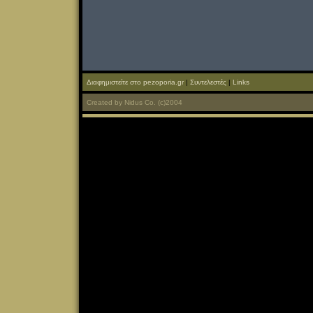
Διαφημιστείτε στο pezoporia.gr
|
Συντελεστές
|
Links
Created
by
Nidus Co.
(c)2004