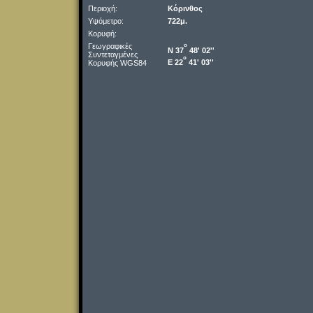
Περιοχή:
Κόρινθος
Υψόμετρο:
722μ.
Κορυφή:
Γεωγραφικές
o
Ν 37
48' 02''
Συντεταγμένες
o
Ε 22
41' 03''
Κορυφής WGS84