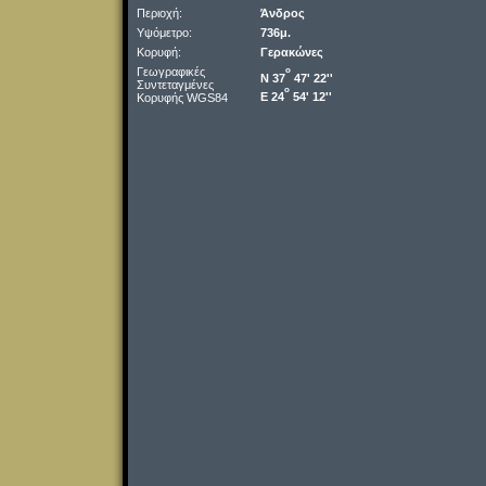
Περιοχή:
Άνδρος
Υψόμετρο:
736μ.
Κορυφή:
Γερακώνες
Γεωγραφικές
o
Ν 37
47' 22''
Συντεταγμένες
o
Ε 24
54' 12''
Κορυφής WGS84