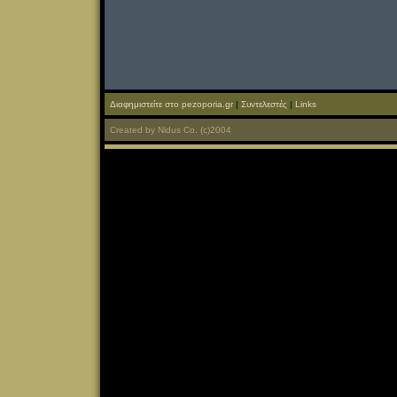
Διαφημιστείτε στο pezoporia.gr
|
Συντελεστές
|
Links
Created
by
Nidus Co.
(c)2004