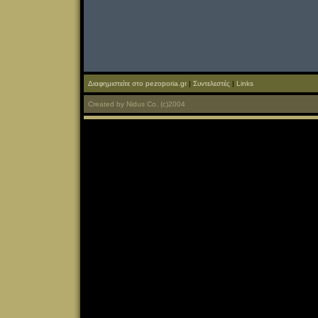
Διαφημιστείτε στο pezoporia.gr
|
Συντελεστές
|
Links
Created
by
Nidus Co.
(c)2004