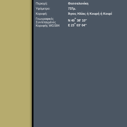
Περιοχή:
Θεσσαλονίκη
Υψόμετρο:
737μ.
Κορυφή:
Άγιος Ηλίας ή Κουρή ή Κουρί
Γεωγραφικές
o
Ν 40
38' 10''
Συντεταγμένες
o
Ε 23
03' 04''
Κορυφής WGS84