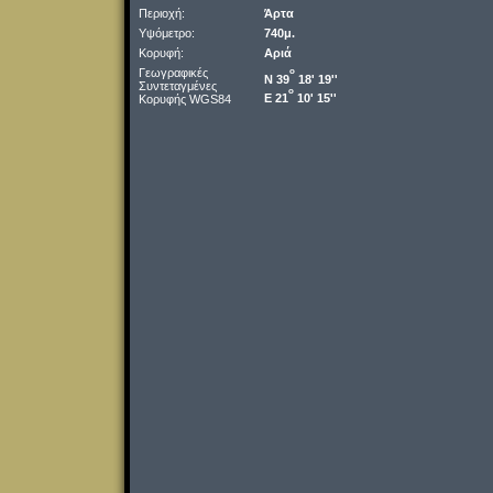
Περιοχή:
Άρτα
Υψόμετρο:
740μ.
Κορυφή:
Αριά
Γεωγραφικές
o
Ν 39
18' 19''
Συντεταγμένες
o
Ε 21
10' 15''
Κορυφής WGS84