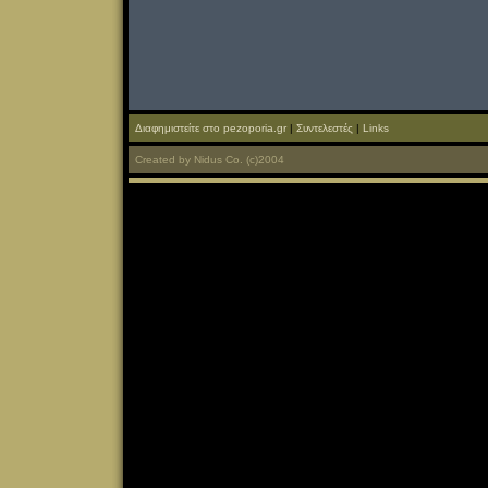
Διαφημιστείτε στο pezoporia.gr
|
Συντελεστές
|
Links
Created
by
Nidus Co.
(c)2004