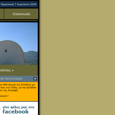
Παρασκευή 7 Αυγούστου 2026
Επικοινωνία
κδόσεις
ΥΝΑ ΤΗΣ ΕΛΛΑΔΑΣ
τα 860 βουνά της Ελλάδος με
 άνω των 500μ. με την βοήθεια
er της Anadigit
βουνά >