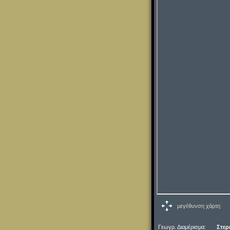
μεγέθυνση χάρτη
Γεωγρ. Διαμέρισμα:
Στερ