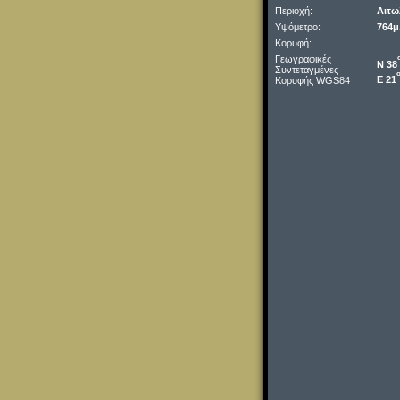
Περιοχή:
Αιτω
Υψόμετρο:
764μ
Κορυφή:
Γεωγραφικές
Ν 38
Συντεταγμένες
Ε 21
Κορυφής WGS84