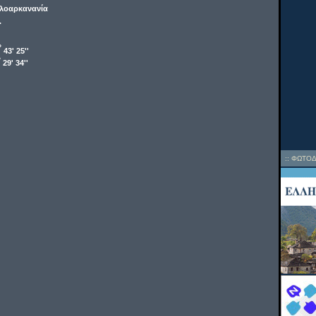
λοαρκανανία
.
o
43' 25''
o
29' 34''
::
ΦΩΤΟΔ