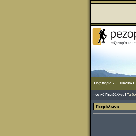
Πεζοπορία
Φυσικό Π
Φυσικό Περιβάλλον |
Τα βο
Πετράλωνα