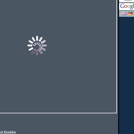
εά Ελλάδα