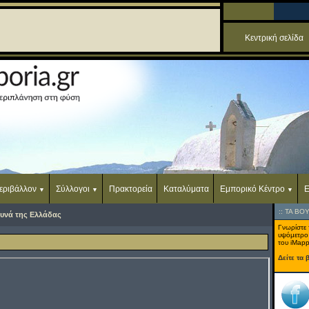
Κεντρική σελίδα
εριβάλλον
Σύλλογοι
Πρακτορεία
Καταλύματα
Εμπορικό Κέντρο
Ε
::
ΤΑ ΒΟ
υνά της Ελλάδας
Γνωρίστε 
υψόμετρο
του iMapp
Δείτε τα 