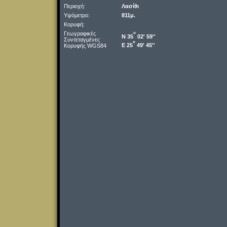
Περιοχή:
Λασίθι
Υψόμετρο:
811μ.
Κορυφή:
Γεωγραφικές
o
Ν 35
02' 59''
Συντεταγμένες
o
Ε 25
49' 45''
Κορυφής WGS84