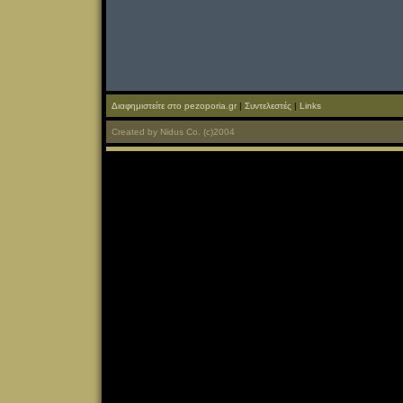
Διαφημιστείτε στο pezoporia.gr
|
Συντελεστές
|
Links
Created
by
Nidus Co.
(c)2004